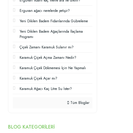
Erguvan fidanı kaç metre ara ile dikilir?
Erguvan ağacı nerelerde yetişir?
Yeni Dikilen Badem Fidanlarında Gübreleme
Yeni Dikilen Badem Ağaçlarında İlaçlama
Programı
Çiçek Zamanı Karamuk Sulanır mı?
Karamuk Çiçek Açma Zamanı Nedir?
Karamuk Çiçek Dökmemesi İçin Ne Yapmalı
Karamuk Çiçek Açar mı?
Karamuk Ağacı Kaç Litre Su İster?
Tüm Bloglar
BLOG KATEGORILERI