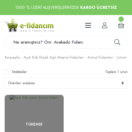
1500 TL ÜZERİ ALIŞVERİŞLERİNİZDE
KARGO ÜCRETSİZ
Anasayfa
Açık Kök Klasik Aşılı Meyve Fidanları
Armut Fidanları
Limon A
Stoktakiler
Toplam 1 ürün
TÜKENDI