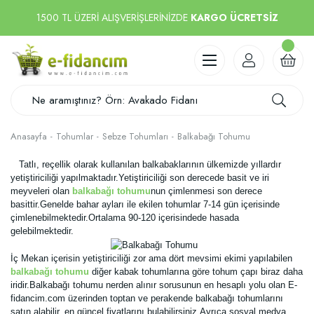
1500 TL ÜZERİ ALIŞVERİŞLERİNİZDE
KARGO ÜCRETSİZ
Anasayfa
Tohumlar
Sebze Tohumları
Balkabağı Tohumu
Tatlı, reçellik olarak kullanılan balkabaklarının ülkemizde yıllardır
yetiştiriciliği yapılmaktadır.Yetiştiriciliği son derecede basit ve iri
meyveleri olan
balkabağı tohumu
nun çimlenmesi son derece
basittir.Genelde bahar ayları ile ekilen tohumlar 7-14 gün içerisinde
çimlenebilmektedir.Ortalama 90-120 içerisindede hasada
gelebilmektedir.
İç Mekan içerisin yetiştiriciliği zor ama dört mevsimi ekimi yapılabilen
balkabağı tohumu
diğer kabak tohumlarına göre tohum çapı biraz daha
iridir.Balkabağı tohumu nerden alınır sorusunun en hesaplı yolu olan E-
fidancim.com üzerinden toptan ve perakende balkabağı tohumlarını
satın alabilir, en güncel fiyatlarını bulabilirsiniz.Ayrıca sosyal medya