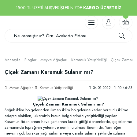
1500 TL ÜZERİ ALIŞVERİŞLERİNİZDE
KARGO ÜCRETSİZ
Anasayfa
Bloglar
Meyve Ağaçları
Karamuk Yetiştiriciliği
Çiçek Zamanı 
Çiçek Zamanı Karamuk Sulanır mı?
Meyve Ağaçları
Karamuk Yetiştiriciliği
04-01-2022
10:46:53
Çiçek Zamanı Karamuk Sulanır mı?
Soğuk iklim bölgelerinden ılıman iklim bölgelerine kadar her türlü iklime
adapte olabilen, ülkemizin bütün bölgelerinde yetiştiriciliği yapılan
Karamuk fidanlarının hava şartlarının kurak gittiği dönemlerde, çiçeklenme
zamanında toprağının yeterince nemli tutulması önemlidir. Yani eğer
mevsim çok kuraksa yağmurlama veya damla sulama şeklinde sulama