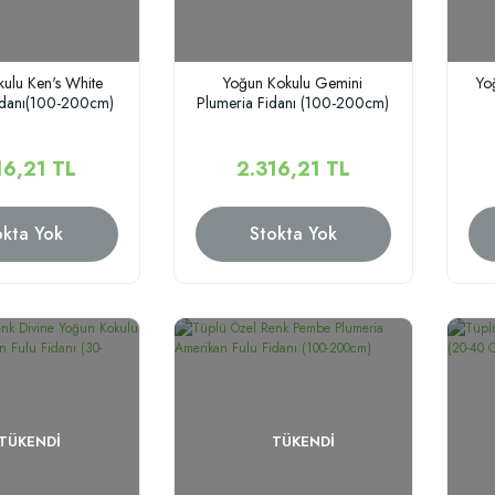
ulu Ken's White
Yoğun Kokulu Gemini
Yo
idanı(100-200cm)
Plumeria Fidanı (100-200cm)
16,21 TL
2.316,21 TL
okta Yok
Stokta Yok
TÜKENDI
TÜKENDI