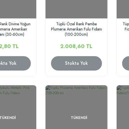
Renk Divine Yoğun
Tüplü Özel Renk Pembe
Tüp
umeria Amerikan
Plumeria Amerikan Fulu Fidanı
Fi
danı (30-60cm)
(100-200cm)
2,80 TL
2.008,60 TL
okta Yok
Stokta Yok
TÜKENDI
TÜKENDI