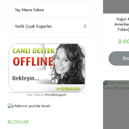
Yaş Meyve Sebze
Yoğun K
Amerikan
Yazlık Çiçek Soğanları
Fidan
2.0
St
BLOGLAR