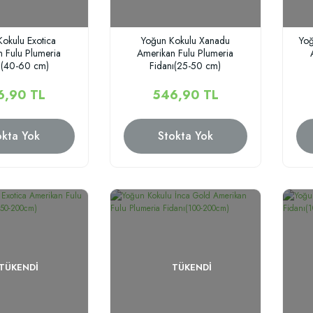
okulu Exotica
Yoğun Kokulu Xanadu
Yoğ
 Fulu Plumeria
Amerikan Fulu Plumeria
ı(40-60 cm)
Fidanı(25-50 cm)
6,90 TL
546,90 TL
okta Yok
Stokta Yok
TÜKENDI
TÜKENDI