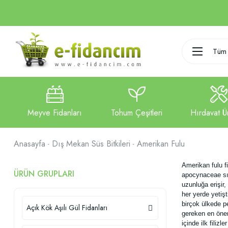
Tüm 
Anasayfa
Dış Mekan Süs Bitkileri
Amerikan Fulu
Amerikan fulu f
ÜRÜN GRUPLARI
apocynaceae sın
uzunluğa erişir,
her yerde yetişt
birçok ülkede p
Açık Kök Aşılı Gül Fidanları
gereken en öneml
içinde ilk filiz