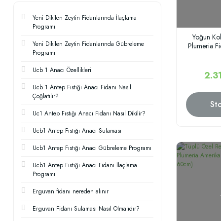
Yeni Dikilen Zeytin Fidanlarında İlaçlama
Programı
Yoğun Kok
Yeni Dikilen Zeytin Fidanlarında Gübreleme
Plumeria F
Programı
Ucb 1 Anacı Özellikleri
2.3
Ucb 1 Antep Fıstığı Anacı Fidanı Nasıl
Çoğlatılır?
St
Uc1 Antep Fıstığı Anacı Fidanı Nasıl Dikilir?
Ucb1 Antep Fıstığı Anacı Sulaması
Ucb1 Antep Fıstığı Anacı Gübreleme Programı
Ucb1 Antep Fıstığı Anacı Fidanı İlaçlama
Programı
Erguvan fidanı nereden alınır
Erguvan Fidanı Sulaması Nasıl Olmalıdır?