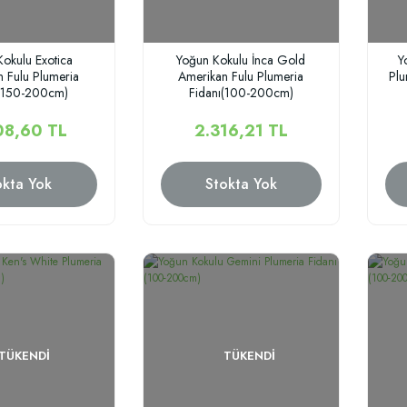
okulu Exotica
Yoğun Kokulu İnca Gold
Y
 Fulu Plumeria
Amerikan Fulu Plumeria
Plu
ı(150-200cm)
Fidanı(100-200cm)
08,60 TL
2.316,21 TL
okta Yok
Stokta Yok
TÜKENDI
TÜKENDI