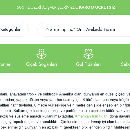
1500 TL ÜZERİ ALIŞVERİŞLERİNİZDE
KARGO ÜCRETSİZ
Kategoriler
idanı, anavatanı tropik ve subtropik Amerika olan, dünyanın en güzel çiçeği v
ıfından, yaprak döken veya yarı-her daim yeşil, 8 türü olan, çalı veya küçük a
 altları hafif tüylüdür. 6 metre yüksekliğe ve 4 metre genişliğe erişebilen bir
irilebilir. Salkım şeklindeki gösterişli ve parfüm kokulu çiçekleri bütün yaz v
eyzaj ve süsleme amaçlı kullanılmaktadırlar.
Amerikan fulu fidanı
dona dayanık
i şey toprak seçimi ve sıcaklıktır. Çimlendirme için drenajı iyi olan toprak k
ler beklenmelidir. Dünyanın en az bakım gerektiren bitkilerinden biridir. Muhte