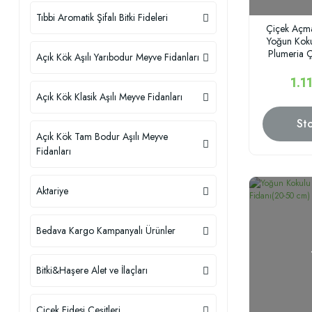
Tıbbi Aromatik Şifalı Bitki Fideleri
Çiçek Açma
Yoğun Koku
Plumeria Ç
Açık Kök Aşılı Yarıbodur Meyve Fidanları
'
1.1
Açık Kök Klasik Aşılı Meyve Fidanları
St
Açık Kök Tam Bodur Aşılı Meyve
Fidanları
Aktariye
Bedava Kargo Kampanyalı Ürünler
Bitki&Haşere Alet ve İlaçları
Çiçek Fidesi Çeşitleri