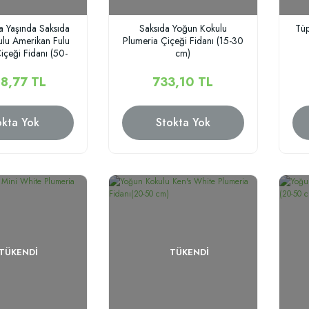
 Yaşında Saksıda
Saksıda Yoğun Kokulu
Tüp
lu Amerikan Fulu
Plumeria Çiçeği Fidanı (15-30
içeği Fidanı (50-
cm)
100 cm)
18,77 TL
733,10 TL
okta Yok
Stokta Yok
TÜKENDI
TÜKENDI