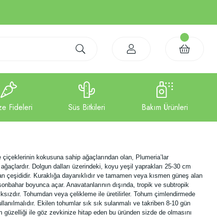
e çiçeklerinin kokusuna sahip ağaçlarından olan, Plumeria’lar
ğaçlardır. Dolgun dalları üzerindeki, koyu yeşil yaprakları 25-30 cm
 fidan çeşididir. Kuraklığa dayanıklıdır ve tamamen veya kısmen güneş alan
e sonbahar boyunca açar. Anavatanlarının dışında, tropik ve subtropik
sızdır. Tohumdan veya çelikleme ile üretilirler. Tohum çimlendirmede
ullanılmalıdır. Ekilen tohumlar sık sık sulanmalı ve takriben 8-10 gün
şem güzelliği ile göz zevkinize hitap eden bu üründen sizde de olmasını