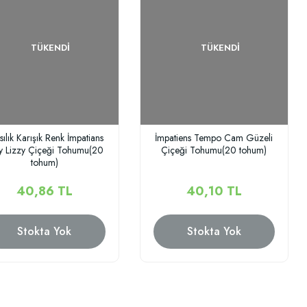
TÜKENDI
TÜKENDI
sılık Karışık Renk İmpatians
İmpatiens Tempo Cam Güzeli
y Lizzy Çiçeği Tohumu(20
Çiçeği Tohumu(20 tohum)
tohum)
40,86 TL
40,10 TL
Stokta Yok
Stokta Yok