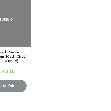
TÜKENDI
Renkli Saksılık
am Güzeli) Çiçeği
u(10 tohum)
,43 TL
okta Yok