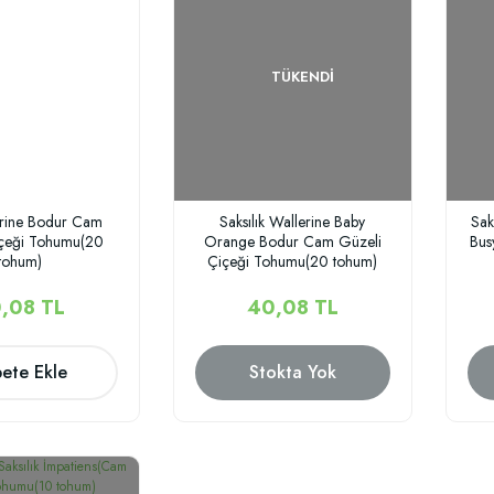
TÜKENDI
erine Bodur Cam
Saksılık Wallerine Baby
Sak
içeği Tohumu(20
Orange Bodur Cam Güzeli
Bus
tohum)
Çiçeği Tohumu(20 tohum)
,08 TL
40,08 TL
ete Ekle
Stokta Yok