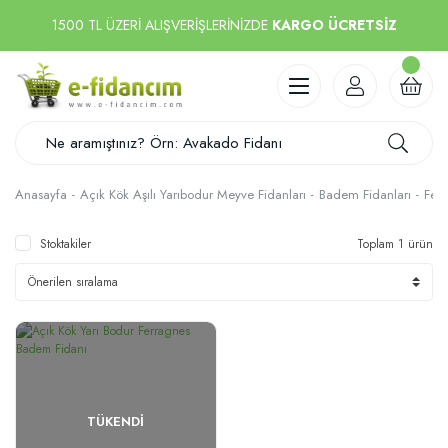
1500 TL ÜZERİ ALIŞVERİŞLERİNİZDE
KARGO ÜCRETSİZ
Anasayfa
Açık Kök Aşılı Yarıbodur Meyve Fidanları
Badem Fidanları
Fer
Stoktakiler
Toplam 1 ürün
TÜKENDI