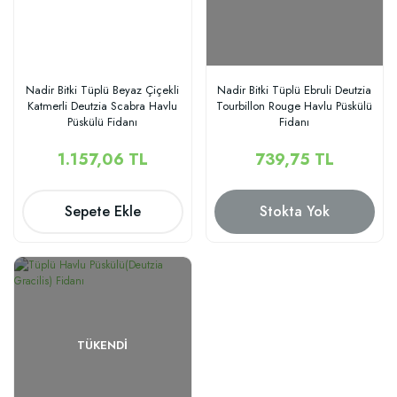
Nadir Bitki Tüplü Beyaz Çiçekli
Nadir Bitki Tüplü Ebruli Deutzia
Katmerli Deutzia Scabra Havlu
Tourbillon Rouge Havlu Püskülü
Püskülü Fidanı
Fidanı
1.157,06 TL
739,75 TL
Sepete Ekle
Stokta Yok
TÜKENDI