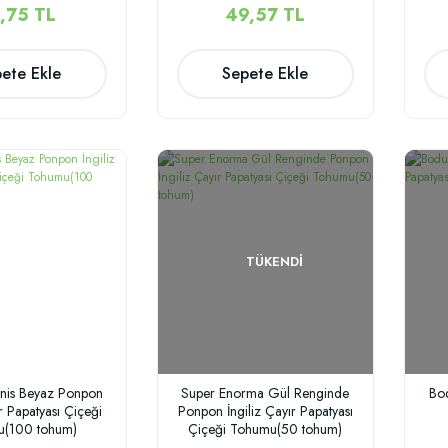
,75 TL
49,57 TL
ete Ekle
Sepete Ekle
TÜKENDI
nnis Beyaz Ponpon
Super Enorma Gül Renginde
Bod
ır Papatyası Çiçeği
Ponpon İngiliz Çayır Papatyası
u(100 tohum)
Çiçeği Tohumu(50 tohum)