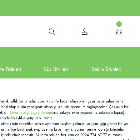
 iki yıllık bir bitkidir. Boyu 15 cm’e kadar ulaşabilen çayır papatyaları bahar
r bitki olup dikim yaptığınız alana güzel bir görünüm sağlayacaktır. Çok aşırı bir
lidir.
Şeker tabağı çiçeği tohumu
nu saksıya ekim yaparsanız saksıdaki toprağın
de kolaylıkla yetiştirebilirsiniz.
ek için öncelikle bahar aylarının başlamış olması ve gün ışığı gören bir yer
unu hafifçe bastırarak ekip üzerini kapatmayın. Bunun yerine toprağı tohumlar
 içinde çimlenecektir. Aklınıza takılan her konuda 0324 774 67 77 numaralı