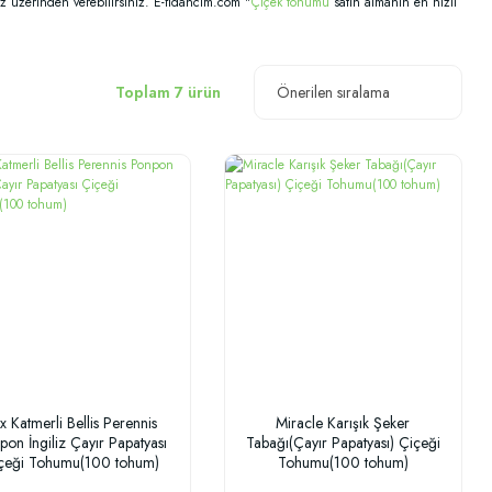
emiz üzerinden verebilirsiniz. E-fidancim.com "
Çiçek tohumu
satın almanın en hızlı
Toplam 7 ürün
x Katmerli Bellis Perennis
Miracle Karışık Şeker
pon İngiliz Çayır Papatyası
Tabağı(Çayır Papatyası) Çiçeği
çeği Tohumu(100 tohum)
Tohumu(100 tohum)