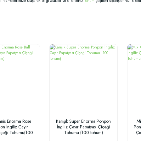
i hizmetlerimize ulaşarak bilgi alabilir ve dilerseniz
tohum
çeşitleri siparişlerinizi sit
ennis Enorma Rose
Karışık Super Enorma Ponpon
Mi
on İngiliz Çayır
İngiliz Çayır Papatyası Çiçeği
Pon
Çiçeği Tohumu(100
Tohumu (100 tohum)
Çi
tohum)