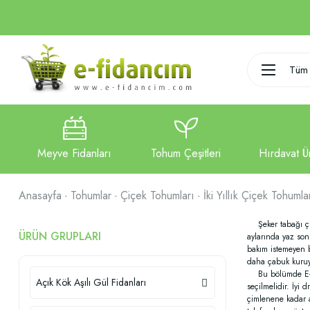
Tüm 
Anasayfa
Tohumlar
Çiçek Tohumları
İki Yıllık Çiçek Tohumla
Şeker tabağı çiçe
ÜRÜN GRUPLARI
aylarında yaz sonu
bakım istemeyen b
daha çabuk kuruyac
Bu bölümde E-fid
Açık Kök Aşılı Gül Fidanları
seçilmelidir. İyi
çimlenene kadar a