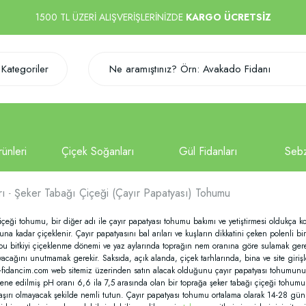
1500 TL ÜZERİ ALIŞVERİŞLERİNİZDE
KARGO ÜCRETSİZ
Kategoriler
rı
Şeker Tabağı Çiçeği (Çayır Papatyası) Tohumu
ği tohumu, bir diğer adı ile çayır papatyası tohumu bakımı ve yetiştirmesi oldukça kolay
na kadar çiçeklenir. Çayır papatyasını bal arıları ve kuşların dikkatini çeken polenli bi
u bitkiyi çiçeklenme dönemi ve yaz aylarında toprağın nem oranına göre sulamak gerek
ağını unutmamak gerekir. Saksıda, açık alanda, çiçek tarhlarında, bina ve site girişlerin
ancim.com web sitemiz üzerinden satın alacak olduğunu çayır papatyası tohumunu ekm
 drene edilmiş pH oranı 6,6 ila 7,5 arasında olan bir toprağa şeker tabağı çiçeği tohum
şırı olmayacak şekilde nemli tutun. Çayır papatyası tohumu ortalama olarak 14-28 gün