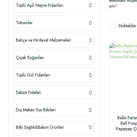
telefondan müşter
Tüplü Aşılı Meyve Fidanları
yolu”.
Tohumlar
Stoktakiler
Bahçe ve Hırdavat Malzemeleri
Çiçek Soğanları
Tüplü Gül Fidanları
Sebze Fideleri
Dış Mekan Süs Bitkileri
Bellis Per
Ball Ponp
Bitki Sağlık&Bakım Ürünleri
Papatyası 