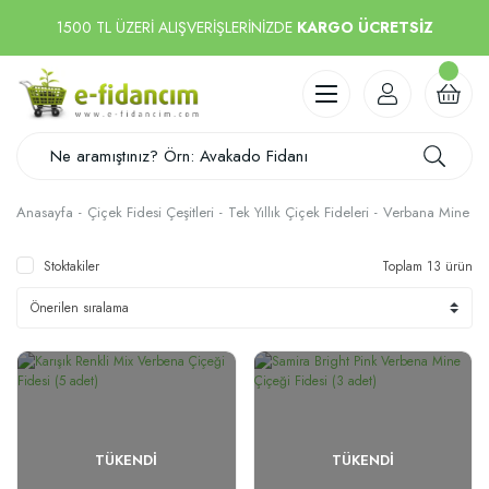
1500 TL ÜZERİ ALIŞVERİŞLERİNİZDE
KARGO ÜCRETSİZ
Anasayfa
Çiçek Fidesi Çeşitleri
Tek Yıllık Çiçek Fideleri
Verbana Mine Çiç
Stoktakiler
Toplam 13 ürün
TÜKENDI
TÜKENDI