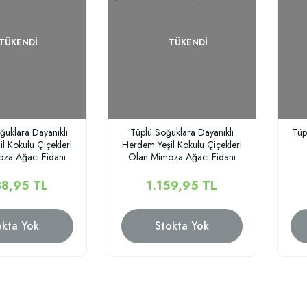
TÜKENDI
TÜKENDI
ğuklara Dayanıklı
Tüplü Soğuklara Dayanıklı
Tüp
l Kokulu Çiçekleri
Herdem Yeşil Kokulu Çiçekleri
za Ağacı Fidanı
Olan Mimoza Ağacı Fidanı
0-100 cm)
(30-50 cm)
38,95 TL
1.159,95 TL
okta Yok
Stokta Yok