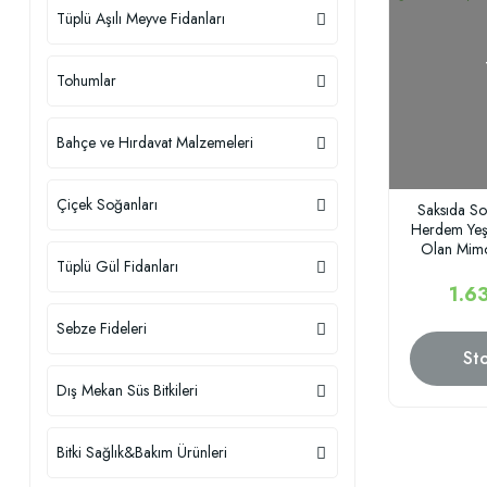
Tüplü Aşılı Meyve Fidanları
Tohumlar
Bahçe ve Hırdavat Malzemeleri
Çiçek Soğanları
Saksıda So
Herdem Yeşi
Olan Mimo
Tüplü Gül Fidanları
(7
1.6
Sebze Fideleri
St
Dış Mekan Süs Bitkileri
Bitki Sağlık&Bakım Ürünleri