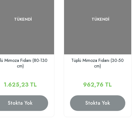
TÜKENDI
TÜKENDI
lü Mimoza Fidanı (80-130
Tüplü Mimoza Fidanı (30-50
cm)
cm)
1.625,23 TL
962,76 TL
Stokta Yok
Stokta Yok