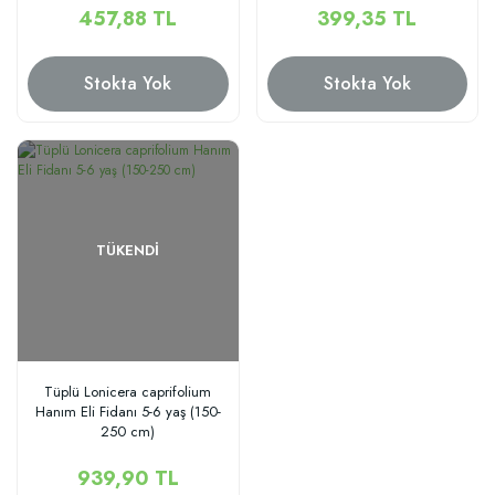
457,88 TL
399,35 TL
Stokta Yok
Stokta Yok
TÜKENDI
Tüplü Lonicera caprifolium
Hanım Eli Fidanı 5-6 yaş (150-
250 cm)
939,90 TL