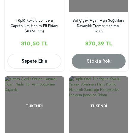
Tüplü Kokulu Lonicera
Bol Çiçek Açan Aşırı Soğuklara
Caprifolium Hanım Eli Fidanı
Dayanıklı Tromet Hanımeli
(40-60 cm)
Fidanı
310,50 TL
870,39 TL
Sepete Ekle
Stokta Yok
TÜKENDI
TÜKENDI