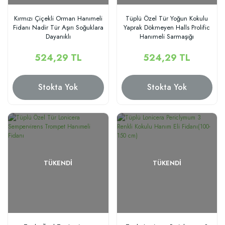
Kırmızı Çiçekli Orman Hanımeli
Tüplü Özel Tür Yoğun Kokulu
Fidanı Nadir Tür Aşırı Soğuklara
Yaprak Dökmeyen Halls Prolific
Dayanıklı
Hanımeli Sarmaşığı
Honeysuckle Lonicera Japonica
Fidanı
524,29 TL
524,29 TL
Stokta Yok
Stokta Yok
TÜKENDI
TÜKENDI