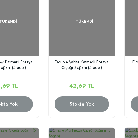
TÜKENDI
TÜKENDI
ow Katmerli Frezya
Double White Katmerli Frezya
Do
oğanı (5 adet)
Çiçeği Soğanı (5 adet)
,69 TL
42,69 TL
okta Yok
Stokta Yok