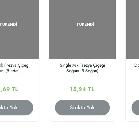
TÜKENDI
TÜKENDI
nk Frezya Çiçeği
Single Mix Frezya Çiçeği
Do
nı (5 adet)
Soğanı (5 Soğan)
,69 TL
15,24 TL
okta Yok
Stokta Yok