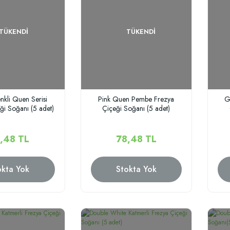
TÜKENDI
TÜKENDI
enkli Quen Serisi
Pink Quen Pembe Frezya
G
ği Soğanı (5 adet)
Çiçeği Soğanı (5 adet)
,48 TL
78,48 TL
okta Yok
Stokta Yok