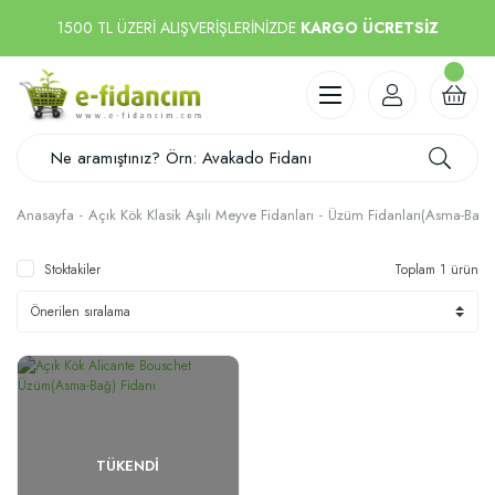
1500 TL ÜZERİ ALIŞVERİŞLERİNİZDE
KARGO ÜCRETSİZ
Anasayfa
Açık Kök Klasik Aşılı Meyve Fidanları
Üzüm Fidanları(Asma-Bağ F
Stoktakiler
Toplam 1 ürün
TÜKENDI