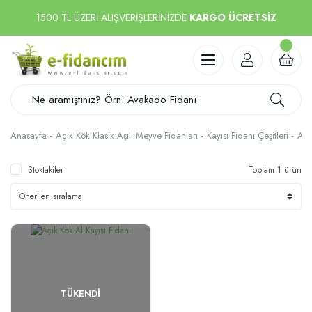
1500 TL ÜZERİ ALIŞVERİŞLERİNİZDE
KARGO ÜCRETSİZ
Anasayfa
Açık Kök Klasik Aşılı Meyve Fidanları
Kayısı Fidanı Çeşitleri
Al 
Stoktakiler
Toplam 1 ürün
TÜKENDI