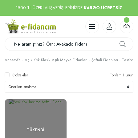
1500 TL ÜZERİ ALIŞVERİŞLERİNİZDE
KARGO ÜCRETSİZ
Anasayfa
Açık Kök Klasik Aşılı Meyve Fidanları
Şeftali Fidanları
Tastired
Stoktakiler
Toplam 1 ürün
TÜKENDI