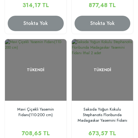
314,17 TL
877,48 TL
Stokta Yok
Stokta Yok
TÜKENDI
TÜKENDI
Mavi Çiçekli Yasemin
Saksıda Yoğun Kokulu
Fidanı(110-200 cm)
Stephanotis Floribunda
Madagaskar Yasemini Fidanı
İthal 2 adet
708,65 TL
673,57 TL