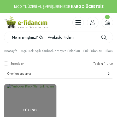
1500 TL ÜZERİ ALIŞVERİŞLERİNİZDE
KARGO ÜCRETSİZ
Anasayfa
Açık Kök Aşılı Yarıbodur Meyve Fidanları
Erik Fidanları
Black St
Stoktakiler
Toplam 1 ürün
TÜKENDI