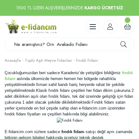
1500 TL ÜZERİ ALIŞVERİŞLERİNİZDE
KARGO ÜCRETSİZ
Anasayfa
Tüplü Aşılı Meyve Fidanları
Fındık Fidanı
Çocukluğumuzdan beri sadece Karadeniz’de yetiştiğini bildiğimiz
fındık
fidanı
aslında ülkemizde hemen hemen her bölgede rahatlıkla
yetişebilmektedir.Ilıman sahil bandı hariç heryerde rahat bir şekilde
yetişebilmektedir.Klasik fındık fidanı çeşitleri her fidan dikim çukuruna 2
adet dikilirken aşılı olan fındık fidanı, tek dal üzerinde geliştiği için fidan
çukuruna 1 adet olacak şekilde dikilebilmektedir.Fındık fidanı satan
yerler içerisinde en bol çeşide sahip olan e-fidancim.com üzerinden
fındık fidanı fiyatları ve çeşitleri hakkında bilgi alabilirsiniz.
E-fidancim.com sizlere sadece
fındık fidanı
satışı değil aynı zamanda
bitkinin gelişim bilgileri hakkında ücretsiz teknik destek