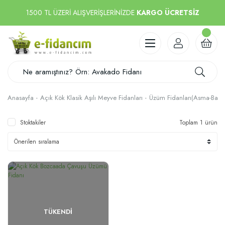
1500 TL ÜZERİ ALIŞVERİŞLERİNİZDE
KARGO ÜCRETSİZ
Anasayfa
Açık Kök Klasik Aşılı Meyve Fidanları
Üzüm Fidanları(Asma-Bağ F
Stoktakiler
Toplam 1 ürün
TÜKENDI