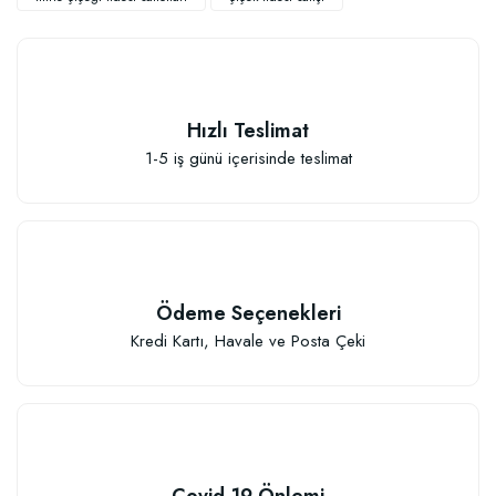
Hızlı Teslimat
1-5 iş günü içerisinde teslimat
Sebze ve Çiçek Fidesi Dikim Gübresi (50 Fide İçin)
106,81 TL
Ödeme Seçenekleri
Sepete Ekle
Kredi Kartı, Havale ve Posta Çeki
Covid-19 Önlemi