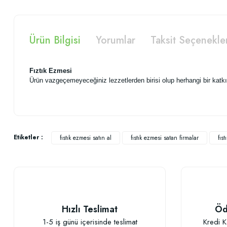
Ürün Bilgisi
Yorumlar
Taksit Seçenekle
Fıztık Ezmesi
Ürün vazgeçemeyeceğiniz lezzetlerden birisi olup herhangi bir katkı
Bu ürünün fiyat bilgisi, resim, ürün açıklamalarında ve diğer konularda
Görüş ve önerileriniz için teşekkür ederiz.
Etiketler :
fıstık ezmesi satın al
fıstık ezmesi satan firmalar
fıs
Fistiklar kabuguyla birlikte ezilmis
Ürün resmi kalitesiz, bozuk veya görüntülenemiyor.
Ürün açıklamasında eksik bilgiler bulunuyor.
Hizli ve guvenilir bir alirveris sundugunuz icin tesekkurler.
Ürün bilgilerinde hatalar bulunuyor.
Fisytik ezmesinin tadi gayet iyi. Fakat fistiklar sanirim kabuklariyla birlikte
Ürün fiyatı diğer sitelerden daha pahalı.
Fakat kabuklari soyulmus fistik ezmesi alternatifi de olursa, hic dusunmeden
Hızlı Teslimat
Öd
Bu ürüne benzer farklı alternatifler olmalı.
Bugra GUNES | 18/02/2019
1-5 iş günü içerisinde teslimat
Kredi K