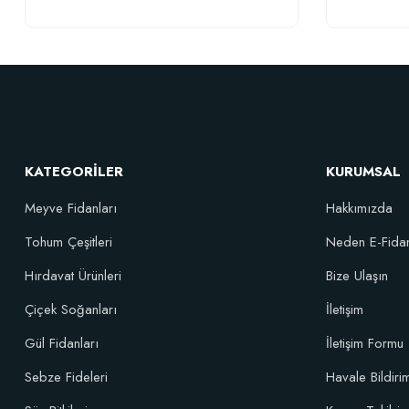
Fıstık Ezmesi
Şekersiz,katkısız bir ürün.Ürün sevkiyatı ve faturada ne alınan yazılı olması
Çapulcu Mehmet | 20/01/2019
Fıstık Ezmesi
KATEGORİLER
KURUMSAL
Harika bir fıstık ezmesi denemenizi tavsiye ederim
Meyve Fidanları
Hakkımızda
Aysegül Aydın | 11/11/2017
Tohum Çeşitleri
Neden E-Fida
Yorum Yaz
Hırdavat Ürünleri
Bize Ulaşın
Çiçek Soğanları
İletişim
Gül Fidanları
İletişim Formu
Sebze Fideleri
Havale Bildir