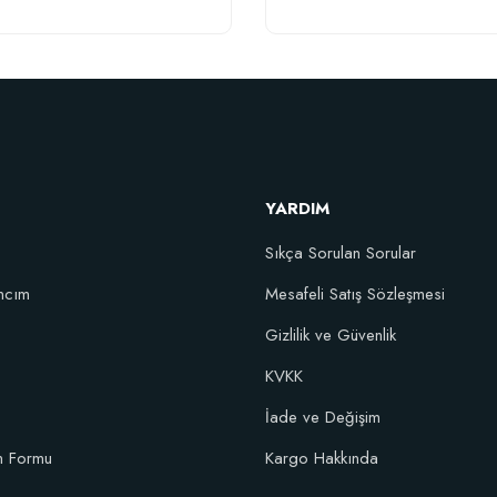
 güven veriyor.
Gönder
YARDIM
Sıkça Sorulan Sorular
ncım
Mesafeli Satış Sözleşmesi
Gizlilik ve Güvenlik
KVKK
İade ve Değişim
im Formu
Kargo Hakkında