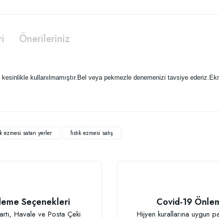
ri
Önerileriniz
 kesinlikle kullanılmamıştır.Bel veya pekmezle denemenizi tavsiye ederiz.Ekmek
 yetersiz gördüğünüz noktaları öneri formunu kullanarak tarafımıza iletebilirsiniz
tık ezmesi satan yerler
fıstık ezmesi satış
 ezilmis. Bunun fistik ezmesi tadina olumsuz bir etkisi oldugunu soyleyebilirim. Yine de ka
 kabuksuz ezilmis olanini alirdim.
eme Seçenekleri
Covid-19 Önle
artı, Havale ve Posta Çeki
Hijyen kurallarına uygun p