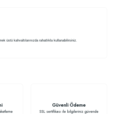
 üstü kahvaltılarınızda rahatlıkla kullanabilirsiniz.
.
lkisiz olmasi nedeniyle tekrar tercihim olacaktir.
mi
Güvenli Ödeme
aketleme
SSL sertifikası ile bilgileriniz güvende