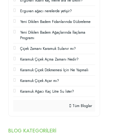
Erguvan fidanı kaç metre ara ile dikilir?
Erguvan ağacı nerelerde yetişir?
Yeni Dikilen Badem Fidanlarında Gübreleme
Yeni Dikilen Badem Ağaçlarında İlaçlama
Programı
Çiçek Zamanı Karamuk Sulanır mı?
Karamuk Çiçek Açma Zamanı Nedir?
Karamuk Çiçek Dökmemesi İçin Ne Yapmalı
Karamuk Çiçek Açar mı?
Karamuk Ağacı Kaç Litre Su İster?
Tüm Bloglar
BLOG KATEGORILERI