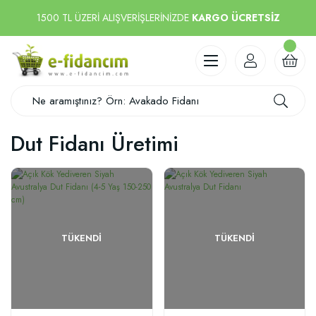
1500 TL ÜZERİ ALIŞVERİŞLERİNİZDE
KARGO ÜCRETSİZ
Dut Fidanı Üretimi
TÜKENDI
TÜKENDI