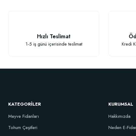
Bu ürüne benzer farklı alternatifler olmalı.
Hızlı Teslimat
Öd
1-5 iş günü içerisinde teslimat
Kredi K
Elastik Meyve Fidanı Bağlama İpi (10 Fidan İçin )
26,89 TL
KATEGORİLER
KURUMSAL
Sepete Ekle
Meyve Fidanları
Hakkımızda
Tohum Çeşitleri
Neden E-Fida
Özel Karı