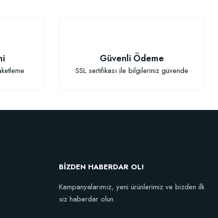
mi
Güvenli Ödeme
aketleme
SSL sertifikası ile bilgileriniz güvende
Dikim Sonrası Fidan Gelişim Gübresi (10 fidan İçin )
107,89 TL
BİZDEN HABERDAR OL!
Kampanyalarımız, yeni ürünlerimiz ve bizden ilk
Sepete Ekle
siz haberdar olun.