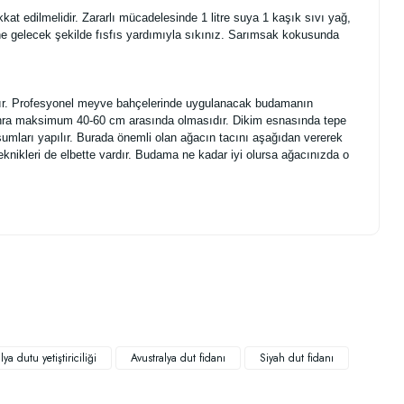
kat edilmelidir. Zararlı mücadelesinde 1 litre suya 1 kaşık sıvı yağ,
tüne gelecek şekilde fısfıs yardımıyla sıkınız. Sarımsak kokusunda
mıdır. Profesyonel meyve bahçelerinde uygulanacak budamanın
 sonra maksimum 40-60 cm arasında olmasıdır. Dikim esnasında tepe
şumları yapılır. Burada önemli olan ağacın tacını aşağıdan vererek
eknikleri de elbette vardır. Budama ne kadar iyi olursa ağacınızda o
.
lya dutu yetiştiriciliği
Avustralya dut fidanı
Siyah dut fidanı