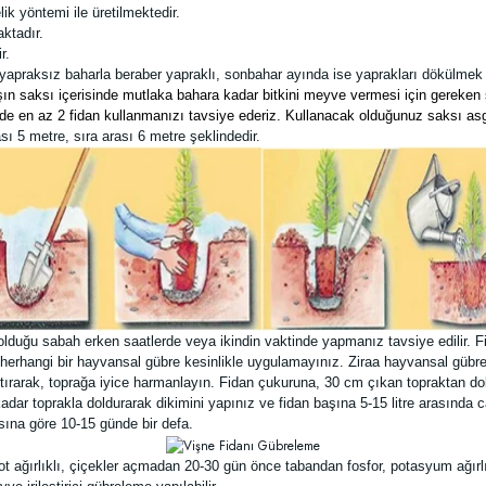
ik yöntemi ile üretilmektedir.
ktadır.
r.
yapraksız baharla beraber yapraklı, sonbahar ayında ise yaprakları dökülmek ü
t kışın saksı içerisinde mutlaka bahara kadar bitkini meyve vermesi için gere
nde en az 2 fidan kullanmanızı tavsiye ederiz. Kullanacak olduğunuz saksı asgari
sı 5 metre, sıra arası 6 metre şeklindedir.
olduğu sabah erken saatlerde veya ikindin vaktinde yapmanız tavsiye edilir. 
herhangi bir hayvansal gübre kesinlikle uygulamayınız. Ziraa hayvansal gübrel
tırarak, toprağa iyice harmanlayın. Fidan çukuruna, 30 cm çıkan topraktan dolg
dar toprakla doldurarak dikimini yapınız ve fidan başına 5-15 litre arasında 
ına göre 10-15 günde bir defa.
t ağırlıklı, çiçekler açmadan 20-30 gün önce tabandan fosfor, potasyum ağırl