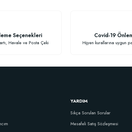
eme Seçenekleri
Covid-19 Önle
Gönder
artı, Havale ve Posta Çeki
Hijyen kurallarına uygun p
YARDIM
Sıkça Sorulan Sorular
ncım
Mesafeli Satış Sözleşmesi
şım Fidan Tutma Yüzdesini Arttıran Organik Dikim Gübresi (10 fidan için)