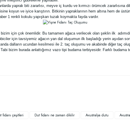
 irileştirici gübreleme yapılabilir.
anlarda yaprak biti zararlısı, meyve iç kurdu ve kırmızı örümcek zararlısına dik
risine koyun ve iyice karıştırın. Bitkinin yapraklarının hem altına hem de üs
raber 1 renkli kokulu yapışkan tuzak koymakta fayda vardır.
er bizim için çok önemlidir. Bu tamamen ağaca verilecek olan şeklin ilk adı
hobiciler için tavsiyemiz ağacın yan dal oluşumun ilk başladığı yerin aşıdan
yanda dalların ucundan kesilmesi ile 2. taç oluşumu ve akabinde diğer taç olu
 Tabi bizim burada anlattığımız vazo tipi budama terbiyesidir. Farklı budama t
 yetersiz gördüğünüz noktaları öneri formunu kullanarak tarafımıza iletebilirsiniz
Bu ürüne ilk yorumu siz yapın!
Yorum Yaz
t fidanı çeşitleri
Dut fidanı ne zaman dikilir
Avustralya dutu
Avustra