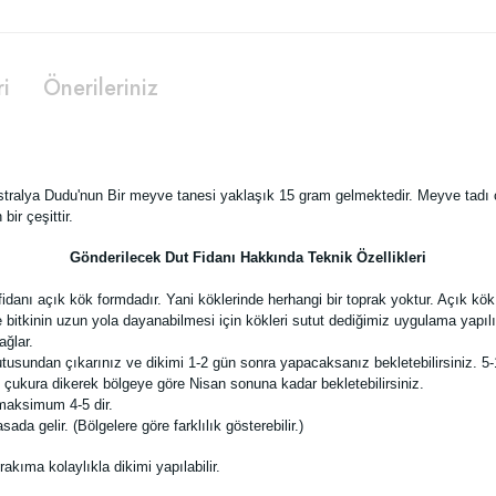
ri
Önerileriniz
ustralya Dudu'nun Bir meyve tanesi yaklaşık 15 gram gelmektedir. Meyve tadı ç
ir çeşittir.
Gönderilecek Dut Fidanı Hakkında Teknik Özellikleri
ı açık kök formdadır. Yani köklerinde herhangi bir toprak yoktur. Açık kök fid
bitkinin uzun yola dayanabilmesi için kökleri sutut dediğimiz uygulama yapılır
ağlar.
tusundan çıkarınız ve dikimi 1-2 gün sonra yapacaksanız bekletebilirsiniz. 5-
ı çukura dikerek bölgeye göre Nisan sonuna kadar bekletebilirsiniz.
 maksimum 4-5 dir.
a gelir. (Bölgelere göre farklılık gösterebilir.)
kıma kolaylıkla dikimi yapılabilir.