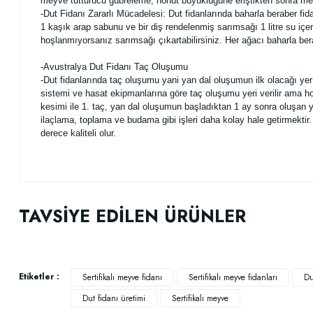
meyve tutturucu gübreleme, nohut büyüklüğüne eriştikten sonra meyve
-Dut Fidanı Zararlı Mücadelesi: Dut fidanlarında baharla beraber fid
1 kaşık arap sabunu ve bir diş rendelenmiş sarımsağı 1 litre su içe
hoşlanmıyorsanız sarımsağı çıkartabilirsiniz. Her ağacı baharla be
-Avustralya
Dut
Fidanı Taç Oluşumu
-Dut fidanlarında taç oluşumu yani yan dal oluşumun ilk olacağı y
sistemi ve hasat ekipmanlarına göre taç oluşumu yeri verilir ama 
kesimi ile 1. taç, yan dal oluşumun başladıktan 1 ay sonra oluşan 
ilaçlama, toplama ve budama gibi işleri daha kolay hale getirmektir.
derece kaliteli olur.
Bu ürünün fiyat bilgisi, resim, ürün açıklamalarında ve diğer konularda
Görüş ve önerileriniz için teşekkür ederiz.
TAVSİYE EDİLEN ÜRÜNLER
Ürün resmi kalitesiz, bozuk veya görüntülenemiyor.
Ürün açıklamasında eksik bilgiler bulunuyor.
Ürün bilgilerinde hatalar bulunuyor.
Etiketler :
Sertifikalı meyve fidanı
Sertifikalı meyve fidanları
Du
Ürün fiyatı diğer sitelerden daha pahalı.
Dut fidanı üretimi
Sertifikalı meyve