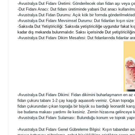
-Avustralya Dut Fidanı Üretimi: Gönderilecek olan fidan aşı veya çel
-Dut Fidanı Anacı: Dut fidanı üretiminde yabani Dut anacı kullanılma
-Avustralya Dut Fidan Durumu:
Açık kök bir formda gönderilmektedi
-Avustralya Dut Fidanı Mevsimsel Durumu: Dut fidanları kışın size 
-Saksıda Dut Yetiştiriciliği: Saksıda yetiştiriciliğe uygundur faka
kadar dış mekanda bulunmalıdır. Saksı içerisinde Dut yetiştiriciliği
-Avustralya Dut Fidanı Dikim Mesafesi: Dut fidanlarında fidanlar ara
-Avustralya Dut Fidanı Dikimi:
Fidan dikimini buharlaşmanın en az 
fidan çukuru tabanı 1-2 çay kaşığı aquasorb veriniz. Çıkan toprağa 
fidan çukurundan çıkan toprağa bir büyük su bardağı leonardit karış
ise budama makası yardımı ile kesiniz. Zemin hizasına gelinceye ka
-Avustralya Dut Fidanı Sulaması: Bulunduğu konum ve toprak yapıs
-Avustralya Dut Fidanı Genel Gübreleme Bilgisi: Kışın tabandan azo