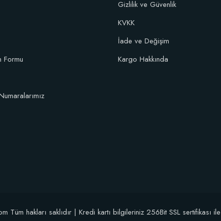
Gizlilik ve Güvenlik
KVKK
106,81 TL
İade ve Değişim
im Formu
Kargo Hakkında
Sepete Ekle
Numaralarımız
üm hakları saklıdır | Kredi kartı bilgileriniz 256Bit SSL sertifikası il