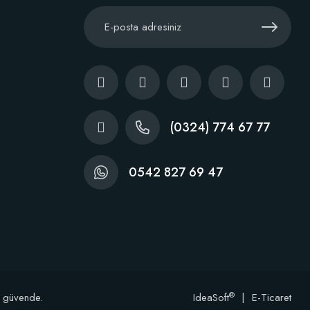
(0324) 774 67 77
0542 827 69 47
®
e güvende.
IdeaSoft
|
E-Ticaret