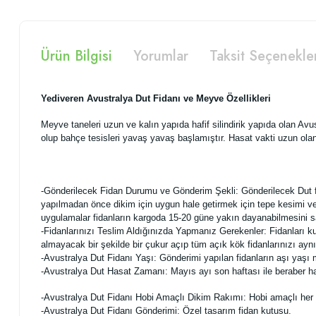
Ürün Bilgisi
Yorumlar
Taksit Seçenekle
Yediveren Avustralya Dut Fidanı ve Meyve Özellikleri
Meyve taneleri uzun ve kalın yapıda hafif silindirik yapıda olan Av
olup bahçe tesisleri yavaş yavaş başlamıştır. Hasat vakti uzun olan b
-Gönderilecek Fidan Durumu ve Gönderim Şekli: Gönderilecek Dut fidan
yapılmadan önce dikim için uygun hale getirmek için tepe kesimi ve 
uygulamalar fidanların kargoda 15-20 güne yakın dayanabilmesini s
-Fidanlarınızı Teslim Aldığınızda Yapmanız Gerekenler: Fidanları ku
almayacak bir şekilde bir çukur açıp tüm açık kök fidanlarınızı ayn
-Avustralya Dut Fidanı Yaşı: Gönderimi yapılan fidanların aşı yaşı
-Avustralya Dut Hasat Zamanı: Mayıs ayı son haftası ile beraber hasad
-Avustralya Dut Fidanı Hobi Amaçlı Dikim Rakımı: Hobi amaçlı her ra
-Avustralya Dut Fidanı Gönderimi: Özel tasarım fidan kutusu.