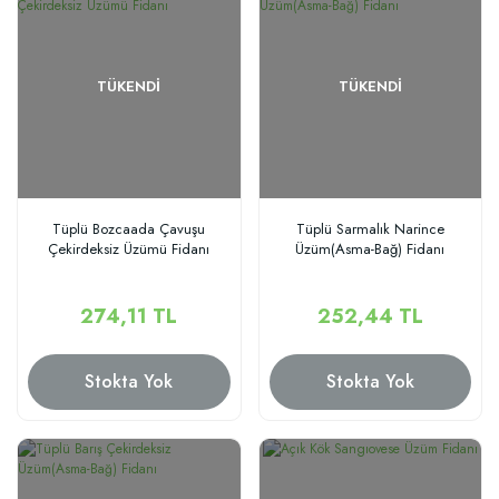
TÜKENDI
TÜKENDI
Tüplü Bozcaada Çavuşu
Tüplü Sarmalık Narince
Çekirdeksiz Üzümü Fidanı
Üzüm(Asma-Bağ) Fidanı
274,11 TL
252,44 TL
Stokta Yok
Stokta Yok