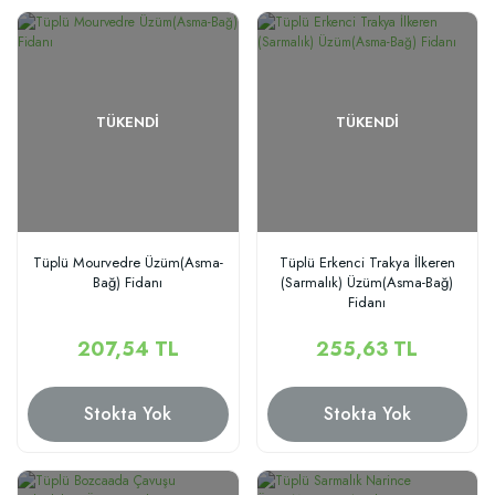
TÜKENDI
TÜKENDI
Tüplü Mourvedre Üzüm(Asma-
Tüplü Erkenci Trakya İlkeren
Bağ) Fidanı
(Sarmalık) Üzüm(Asma-Bağ)
Fidanı
207,54 TL
255,63 TL
Stokta Yok
Stokta Yok