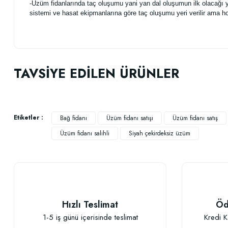
-Üzüm fidanlarında taç oluşumu yani yan dal oluşumun ilk olacağı 
sistemi ve hasat ekipmanlarına göre taç oluşumu yeri verilir ama hob
Bu ürünün fiyat bilgisi, resim, ürün açıklamalarında ve diğer konularda
Görüş ve önerileriniz için teşekkür ederiz.
TAVSİYE EDİLEN ÜRÜNLER
Ürün resmi kalitesiz, bozuk veya görüntülenemiyor.
Ürün açıklamasında eksik bilgiler bulunuyor.
Ürün bilgilerinde hatalar bulunuyor.
Etiketler :
Bağ fidanı
Üzüm fidanı satışı
Üzüm fidanı satış
Ürün fiyatı diğer sitelerden daha pahalı.
Üzüm fidanı salihli
Siyah çekirdeksiz üzüm
Bu ürüne benzer farklı alternatifler olmalı.
Hızlı Teslimat
Öd
1-5 iş günü içerisinde teslimat
Kredi K