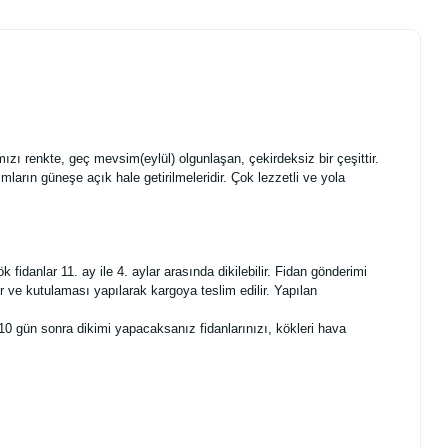
zı renkte, geç mevsim(eylül) olgunlaşan, çekirdeksiz bir çeşittir.
ların güneşe açık hale getirilmeleridir. Çok lezzetli ve yola
danlar 11. ay ile 4. aylar arasında dikilebilir. Fidan gönderimi
 ve kutulaması yapılarak kargoya teslim edilir. Yapılan
10 gün sonra dikimi yapacaksanız fidanlarınızı, kökleri hava