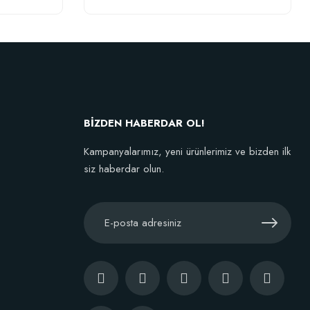
Fidan Dikim Destek Çubuğu 10 adet (90-150 cm)
152,75 TL
BİZDEN HABERDAR OL!
Stokta Yok
Kampanyalarımız, yeni ürünlerimiz ve bizden ilk
siz haberdar olun.