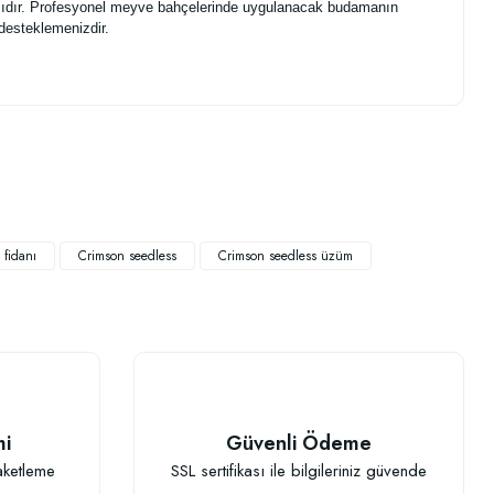
dımıdır. Profesyonel meyve bahçelerinde uygulanacak budamanın
 desteklemenizdir.
.
 fidanı
Crimson seedless
Crimson seedless üzüm
TÜKENDI
mi
Güvenli Ödeme
aketleme
SSL sertifikası ile bilgileriniz güvende