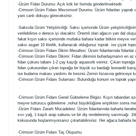
-Üzüm Fidan Durumu: Açık kök bir formda gönderilmektedir.
-Crimson Üzüm Fidanı Mevsimsel Durumu: Üzüm fidanları yaprak döken
yani canlı dokuyu göreceksiniz.
-Saksıda Üzüm Yetiştiriciliği: Saksı içerisinde Üzüm yetiştiriciliğ
verilebilirse o derece iyi olacaktır. Önemli olan ağacın yan dal ol
fakat kışın saksı içerisinde mutlaka bahara kadar bitkini meyve v
saksı asgari 10 litrelik, kullanacak olduğunuz toprak ise çiçek toprağ
-Crimson Üzüm Fidanı Dikim Mesafesi: Üzüm fidanlarında fidanlar a
-Crimson Üzüm Fidanı Dikimi: Fidan dikimini buharlaşmanın en az o
fidan çukuru tabanı 1-2 çay kaşığı aquasorb veriniz. Çıkan toprağa 
fidan çukurundan çıkan toprağa bir büyük su bardağı leonardit karış
ise budama makası yardımı ile kesiniz.Zemin hizasına gelinceye kad
-Crimson Üzüm Fidanı Sulaması: Bulunduğu konum ve toprak yapısı
-Crimson Üzüm Fidanı Genel Gübreleme Bilgisi: Kışın tabandan azot
meyve tutturucu gübreleme ,nohut büyüklüğüne eriştikten sonra meyve
-Üzüm Fidanı Zararlı Mücadelesi: Üzüm fidanlarında baharla beraber 
sıvı yağ, 1 kaşık arap sabunu ve bir diş rendelenmiş sarımsağı 1lit
kokusunda hoşlanmıyorsanız çıkartabilirsiniz. Her ağaca baharla b
-Crimson Üzüm Fidanı Taç Oluşumu