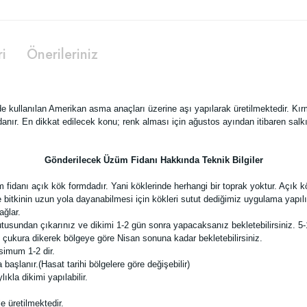
ri
Önerileriniz
kullanılan Amerikan asma anaçları üzerine aşı yapılarak üretilmektedir. Kırmı
anır. En dikkat edilecek konu; renk alması için ağustos ayından itibaren salkım
Gönderilecek Üzüm Fidanı Hakkında Teknik Bilgiler
anı açık kök formdadır. Yani köklerinde herhangi bir toprak yoktur. Açık kök fi
bitkinin uzun yola dayanabilmesi için kökleri sutut dediğimiz uygulama yapılır
ağlar.
tusundan çıkarınız ve dikimi 1-2 gün sonra yapacaksanız bekletebilirsiniz. 5-
ı çukura dikerek bölgeye göre Nisan sonuna kadar bekletebilirsiniz.
simum 1-2 dir.
şlanır.(Hasat tarihi bölgelere göre değişebilir)
la dikimi yapılabilir.
e üretilmektedir.