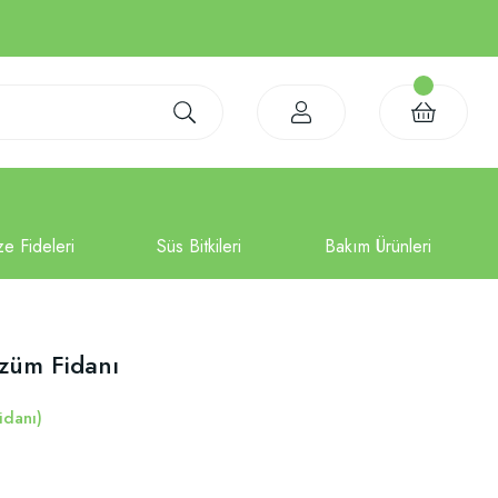
Üzüm Fidanı
idanı)