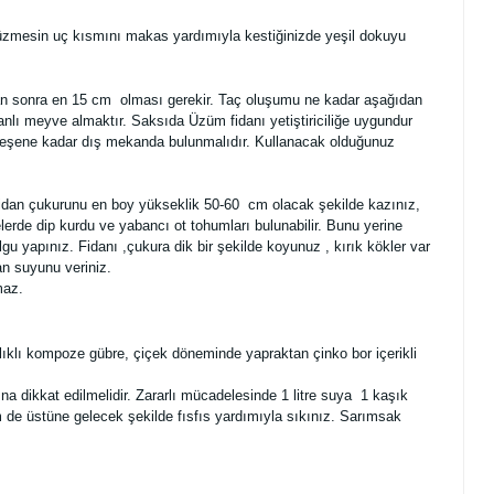
i üzmesin uç kısmını makas yardımıyla kestiğinizde yeşil dokuyu
ından sonra en 15 cm olması gerekir. Taç oluşumu ne kadar aşağıdan
anlı meyve almaktır. Saksıda Üzüm fidanı yetiştiriciliğe uygundur
kleşene kadar dış mekanda bulunmalıdır. Kullanacak olduğunuz
Fidan çukurunu en boy yükseklik 50-60 cm olacak şekilde kazınız,
erde dip kurdu ve yabancı ot tohumları bulunabilir. Bunu yerine
u yapınız. Fidanı ,çukura dik bir şekilde koyunuz , kırık kökler var
an suyunu veriniz.
maz.
ıklı kompoze gübre, çiçek döneminde yapraktan çinko bor içerikli
na dikkat edilmelidir. Zararlı mücadelesinde 1 litre suya 1 kaşık
em de üstüne gelecek şekilde fısfıs yardımıyla sıkınız. Sarımsak