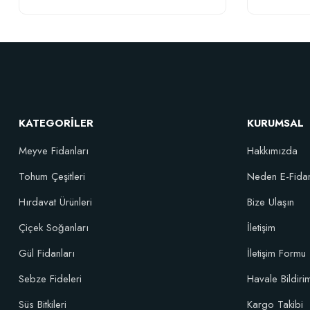
Elastik Meyve Fidanı Bağlama İpi (10 Fidan İçin )
26,89 TL
KATEGORİLER
KURUMSAL
Sepete Ekle
Meyve Fidanları
Hakkımızda
Tohum Çeşitleri
Neden E-Fida
Özel Karı
Hırdavat Ürünleri
Bize Ulaşın
Çiçek Soğanları
İletişim
Gül Fidanları
İletişim Formu
Sebze Fideleri
Havale Bildir
Süs Bitkileri
Kargo Takibi