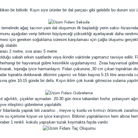
 bir bitkidir. Kışın size ürünler bir dal parçası gibi gelebilir bu durum siz
inin temelinde ağaç tacının yani dal oluşumun ilk başladığı yerin saksı hizas
uşumunu aşağıdan verip bitkinin büyüyeceği yüksekliği ayarlayarak daha randım
ermesi için gereken soğuklama süresini karşılaması için çağla oluşumu gerçe
ı olabilir.
rası 2 metre, sıra arası 5 metre
lduğu sabah erken saatlarde veya ikindin vaktinde yapmanız tavsiye edilir. 
herhangi bir hayvansal gübre kesinlikle uygulamayınız. Ziraa hayvansal gübrel
tırarak, toprağa iyice harmanlayın. Fidan çukuruna ,30 cm çıkan topraktan dolg
ar toprakla doldurarak dikimini yapınız ve fidan başına 5-15 litre arasında c
na göre 10-15 günde bir defa. Kışın iklim çok kurak gitmezse sulama yapıl
 ağırlıklı, çiçekler açmadan 20-30 gün önce tabandan fosfor, potasyum ağırl
 irileştirici gübreleme yapılabilir.
fidanlarda yaprak biti zararlısı , meyve iç kurdu ve kırmızı örümcek zararlısı
re su içerisine koyun ve iyice karıştırın. Bitkinin yapraklarının hem altına h
eraber 1 renkli kokulu yapışkan tuzak koymakta fayda vardır.