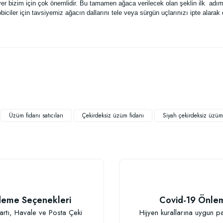
yer bizim için çok önemlidir. Bu tamamen ağaca verilecek olan şeklin ilk a
iciler için tavsiyemiz ağacın dallarını tele veya sürgün uçlarınızı ipte alarak
 yetersiz gördüğünüz noktaları öneri formunu kullanarak tarafımıza iletebilirsiniz
Bu ürüne ilk yorumu siz yapın!
Yorum Yaz
Üzüm fidanı satıcıları
Çekirdeksiz üzüm fidanı
Siyah çekirdeksiz üzüm
eme Seçenekleri
Covid-19 Önle
Gönder
artı, Havale ve Posta Çeki
Hijyen kurallarına uygun p