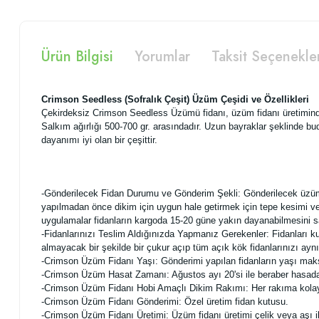
Ürün Bilgisi
Yorumlar
Taksit Seçenekle
Crimson Seedless (Sofralık Çeşit) Üzüm Çeşidi ve Özellikleri
Çekirdeksiz Crimson Seedless Üzümü fidanı, üzüm fidanı üretiminde 
Salkım ağırlığı 500-700 gr. arasındadır. Uzun bayraklar şeklinde bud
dayanımı iyi olan bir çeşittir.
-Gönderilecek Fidan Durumu ve Gönderim Şekli: Gönderilecek üzüm fid
yapılmadan önce dikim için uygun hale getirmek için tepe kesimi ve 
uygulamalar fidanların kargoda 15-20 güne yakın dayanabilmesini s
-Fidanlarınızı Teslim Aldığınızda Yapmanız Gerekenler: Fidanları ku
almayacak bir şekilde bir çukur açıp tüm açık kök fidanlarınızı ayn
-Crimson Üzüm Fidanı Yaşı: Gönderimi yapılan fidanların yaşı mak
-Crimson Üzüm Hasat Zamanı: Ağustos ayı 20'si ile beraber hasada ba
-Crimson Üzüm Fidanı Hobi Amaçlı Dikim Rakımı: Her rakıma kolaylık
-Crimson Üzüm Fidanı Gönderimi: Özel üretim fidan kutusu.
-Crimson Üzüm Fidanı Üretimi: Üzüm fidanı üretimi çelik veya aşı il