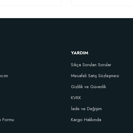
YARDIM
Sıkça Sorulan Sorular
ncım
Mesafeli Satış Sözleşmesi
şım Fidan Tutma Yüzdesini Arttıran Organik Dikim Gübresi (10 fidan için)
Gizlilik ve Güvenlik
KVKK
106,81 TL
İade ve Değişim
im Formu
Kargo Hakkında
Sepete Ekle