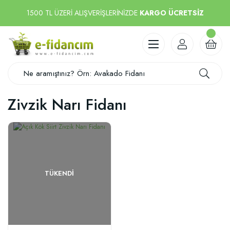
1500 TL ÜZERİ ALIŞVERİŞLERİNİZDE
KARGO ÜCRETSİZ
Zivzik Narı Fidanı
TÜKENDI