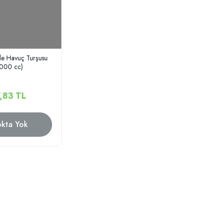
e Havuç Turşusu
1000 cc)
,83 TL
okta Yok