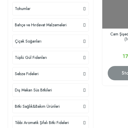
Tohumlar
Bahçe ve Hırdavat Malzemeleri
Cam Şişed
(
Çiçek Soğanları
17
Tüplü Gül Fidanları
St
Sebze Fideleri
Dış Mekan Süs Bitkileri
Bitki Sağlık&Bakım Ürünleri
Tıbbi Aromatik Şifalı Bitki Fideleri