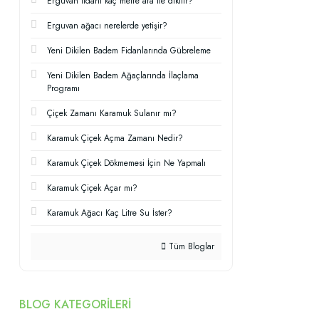
Erguvan fidanı kaç metre ara ile dikilir?
Erguvan ağacı nerelerde yetişir?
Yeni Dikilen Badem Fidanlarında Gübreleme
Yeni Dikilen Badem Ağaçlarında İlaçlama
Programı
Çiçek Zamanı Karamuk Sulanır mı?
Karamuk Çiçek Açma Zamanı Nedir?
Karamuk Çiçek Dökmemesi İçin Ne Yapmalı
Karamuk Çiçek Açar mı?
Karamuk Ağacı Kaç Litre Su İster?
Tüm Bloglar
BLOG KATEGORILERI