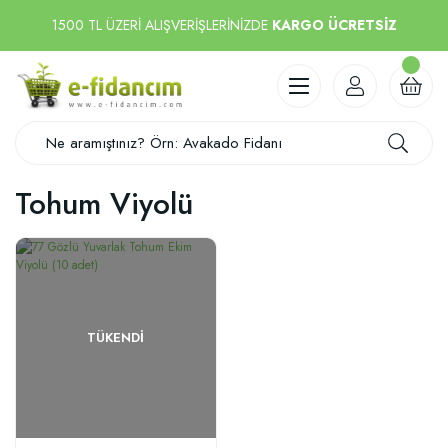
1500 TL ÜZERİ ALIŞVERİŞLERİNİZDE
KARGO ÜCRETSİZ
Tohum Viyolü
TÜKENDI