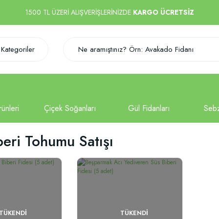
1500 TL ÜZERİ ALIŞVERİŞLERİNİZDE
KARGO ÜCRETSİZ
Kategoriler
beri Tohumu Satışı
TÜKENDI
TÜKENDI