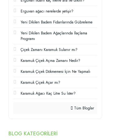
Erguvan fidanı kaç metre ara ile dikilir?
Erguvan ağacı nerelerde yetişir?
Yeni Dikilen Badem Fidanlarında Gübreleme
Yeni Dikilen Badem Ağaçlarında İlaçlama
Programı
Çiçek Zamanı Karamuk Sulanır mı?
Karamuk Çiçek Açma Zamanı Nedir?
Karamuk Çiçek Dökmemesi İçin Ne Yapmalı
Karamuk Çiçek Açar mı?
Karamuk Ağacı Kaç Litre Su İster?
Tüm Bloglar
BLOG KATEGORILERI