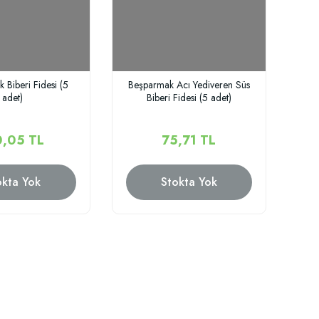
k Biberi Fidesi (5
Beşparmak Acı Yediveren Süs
adet)
Biberi Fidesi (5 adet)
0,05 TL
75,71 TL
okta Yok
Stokta Yok