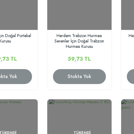
in Doğal Portakal
Herdem Trabzon Hurması
Her
Kurusu
Sevenler İçin Doğal Trabzon
Hurması Kurusu
,73 TL
59,73 TL
okta Yok
Stokta Yok
TÜKENDI
TÜKENDI