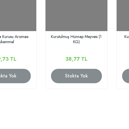
a Kurusu Aroması
Kurutulmuş Hünnap Meyvesi (1
Ku
ükemmel
KG)
,73 TL
38,77 TL
okta Yok
Stokta Yok