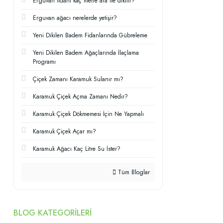
Erguvan fidanı kaç metre ara ile dikilir?
Erguvan ağacı nerelerde yetişir?
Yeni Dikilen Badem Fidanlarında Gübreleme
Yeni Dikilen Badem Ağaçlarında İlaçlama
Programı
Çiçek Zamanı Karamuk Sulanır mı?
Karamuk Çiçek Açma Zamanı Nedir?
Karamuk Çiçek Dökmemesi İçin Ne Yapmalı
Karamuk Çiçek Açar mı?
Karamuk Ağacı Kaç Litre Su İster?
Tüm Bloglar
BLOG KATEGORILERI