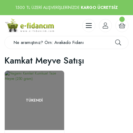
1500 TL ÜZERİ ALIŞVERİŞLERİNİZDE
KARGO ÜCRETSİZ
Kamkat Meyve Satışı
TÜKENDI