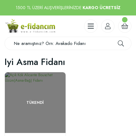
1500 TL ÜZERİ ALIŞVERİŞLERİNİZDE
KARGO ÜCRETSİZ
Iyi Asma Fidanı
TÜKENDI