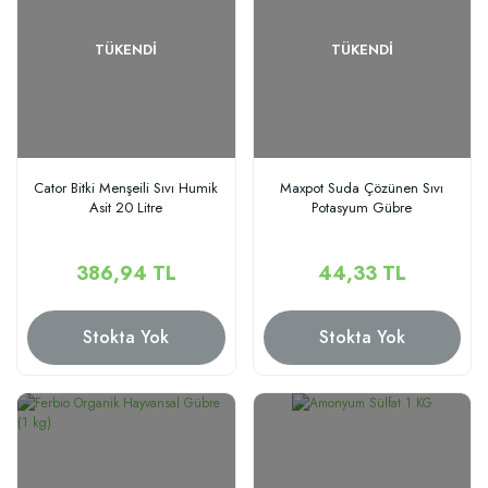
TÜKENDI
TÜKENDI
Cator Bitki Menşeili Sıvı Humik
Maxpot Suda Çözünen Sıvı
Asit 20 Litre
Potasyum Gübre
386,94 TL
44,33 TL
Stokta Yok
Stokta Yok