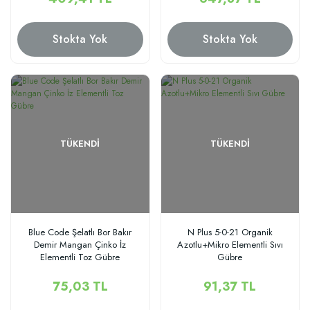
Stokta Yok
Stokta Yok
TÜKENDI
TÜKENDI
Blue Code Şelatlı Bor Bakır
N Plus 5-0-21 Organik
Demir Mangan Çinko İz
Azotlu+Mikro Elementli Sıvı
Elementli Toz Gübre
Gübre
75,03 TL
91,37 TL