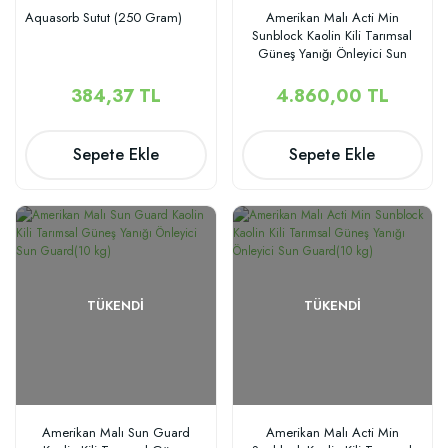
Aquasorb Sutut (250 Gram)
Amerikan Malı Acti Min
Sunblock Kaolin Kili Tarımsal
Güneş Yanığı Önleyici Sun
Guard(22,68 kg)
384,37 TL
4.860,00 TL
Sepete Ekle
Sepete Ekle
TÜKENDI
TÜKENDI
Amerikan Malı Sun Guard
Amerikan Malı Acti Min