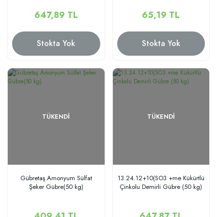
Guard(5 kg)
647,89 TL
65,19 TL
Stokta Yok
Stokta Yok
TÜKENDI
TÜKENDI
Gübretaş Amonyum Sülfat
13.24.12+10(SO3 +me Kükürtlü
Şeker Gübre(50 kg)
Çinkolu Demirli Gübre (50 kg)
409,41 TL
647,87 TL