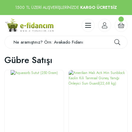
1500 TL ÜZERİ ALIŞVERİŞLERİNİZDE
KARGO ÜCRETSİZ
Gübre Satışı