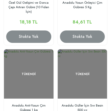
Özel Gül Gelişimi ve Gonca
Anadolu Yosun Önleyici Çim
Çapı Artıran Gübre (10 Fidan
Gübresi 5 Kg
İçin)
18,18 TL
84,61 TL
Stokta Yok
Stokta Yok
TÜKENDI
TÜKENDI
Anadolu Anti-Yosun Çim
Anadolu Güller İçin Sıvı Besin
Gübresi 1 kg
500 cc