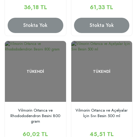
36,18 TL
61,33 TL
Stokta Yok
Stokta Yok
TÜKENDI
TÜKENDI
Vilmorin Ortanca ve
Vilmorin Ortanca ve Açelyalar
Rhodododendron Besini 800
İçin Sıvı Besin 500 ml
gram
60,02 TL
45,51 TL