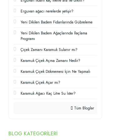
Erguvan fidanı kaç metre ara ile dikilir?
Erguvan ağacı nerelerde yetişir?
Yeni Dikilen Badem Fidanlarında Gübreleme
Yeni Dikilen Badem Ağaçlarında İlaçlama
Programı
Çiçek Zamanı Karamuk Sulanır mı?
Karamuk Çiçek Açma Zamanı Nedir?
Karamuk Çiçek Dökmemesi İçin Ne Yapmalı
Karamuk Çiçek Açar mı?
Karamuk Ağacı Kaç Litre Su İster?
Tüm Bloglar
BLOG KATEGORILERI