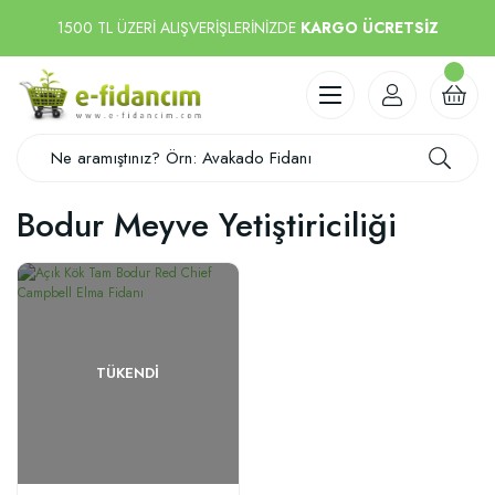
1500 TL ÜZERİ ALIŞVERİŞLERİNİZDE
KARGO ÜCRETSİZ
Bodur Meyve Yetiştiriciliği
TÜKENDI