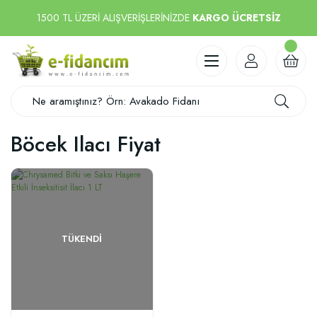
1500 TL ÜZERİ ALIŞVERİŞLERİNİZDE
KARGO ÜCRETSİZ
Böcek Ilacı Fiyat
TÜKENDI