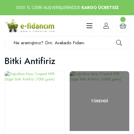
1500 TL ÜZERİ ALIŞVERİŞLERİNİZDE
KARGO ÜCRETSİZ
Bitki Antifiriz
TÜKENDI