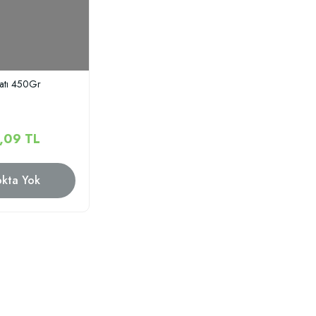
atı 450Gr
,09 TL
okta Yok