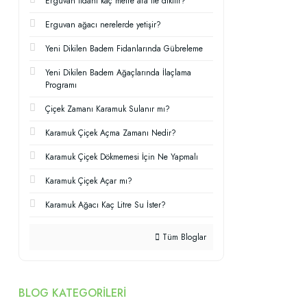
Erguvan fidanı kaç metre ara ile dikilir?
Erguvan ağacı nerelerde yetişir?
Yeni Dikilen Badem Fidanlarında Gübreleme
Yeni Dikilen Badem Ağaçlarında İlaçlama
Programı
Çiçek Zamanı Karamuk Sulanır mı?
Karamuk Çiçek Açma Zamanı Nedir?
Karamuk Çiçek Dökmemesi İçin Ne Yapmalı
Karamuk Çiçek Açar mı?
Karamuk Ağacı Kaç Litre Su İster?
Tüm Bloglar
BLOG KATEGORILERI