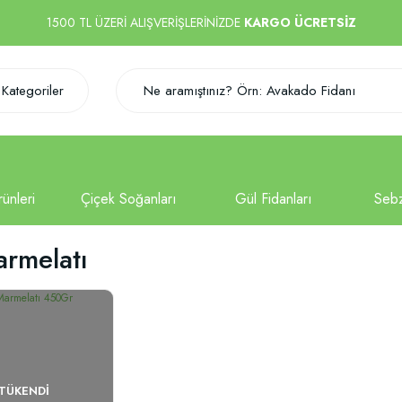
1500 TL ÜZERİ ALIŞVERİŞLERİNİZDE
KARGO ÜCRETSİZ
Kategoriler
armelatı
TÜKENDI