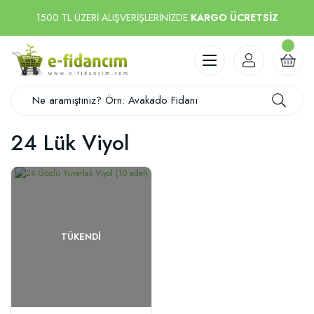
1500 TL ÜZERİ ALIŞVERİŞLERİNİZDE
KARGO ÜCRETSİZ
24 Lük Viyol
TÜKENDI