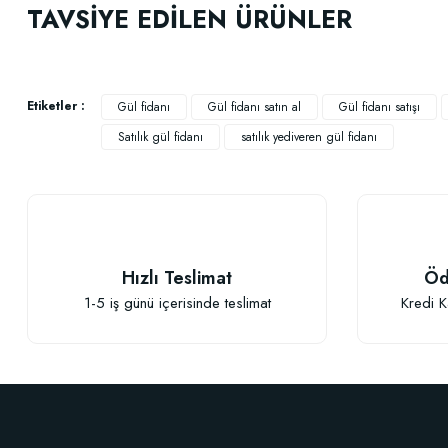
TAVSİYE EDİLEN ÜRÜNLER
Sipariş
Ürün resmi kalitesiz, bozuk veya görüntülenemiyor.
Ürün açıklamasında eksik bilgiler bulunuyor.
yerden yüksekliği nedir ?
Peyzajda toplu dikim uygun mudur ? Kaç tane yan yana ??
Ürün bilgilerinde hatalar bulunuyor.
Etiketler :
Gül fidanı
Gül fidanı satın al
Gül fidanı satışı
Ürün fiyatı diğer sitelerden daha pahalı.
Satılık gül fidanı
satılık yediveren gül fidanı
Melike KAVALA | 16/04/2018
Bu ürüne benzer farklı alternatifler olmalı.
Yorum Yaz
Hızlı Teslimat
Öd
1-5 iş günü içerisinde teslimat
Kredi K