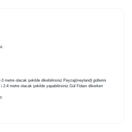
iz.
-3 metre olacak şekilde dikebilirsiniz.Peyzaj(meyland) güllerini
ı i 2-4 metre olacak şekilde yapabilirsiniz.Gül Fidanı dikerken
iz.
.