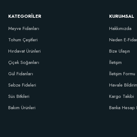
KATEGORİLER
KURUMSAL
Meyve Fidanları
Hakkımızda
Tohum Çeşitleri
Neden E-Fida
Özel Karışım Fidan Tutma Yüzdesini Arttıran Organik Dikim Gübresi (
Hırdavat Ürünleri
Bize Ulaşın
Çiçek Soğanları
İletişim
106,81 TL
Gül Fidanları
İletişim Formu
Sebze Fideleri
Havale Bildir
Sepete Ekle
Süs Bitkileri
Kargo Takibi
Bakım Ürünleri
Banka Hesap 