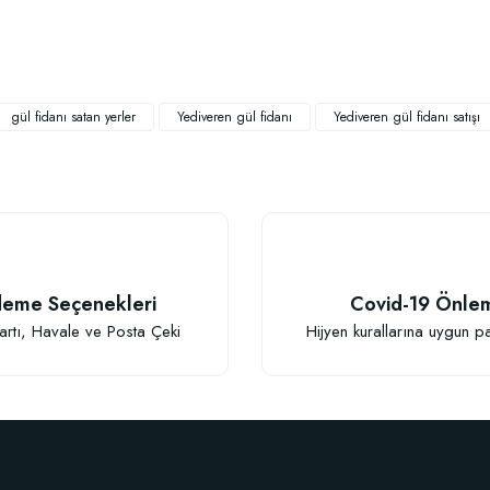
gül fidanı satan yerler
Yediveren gül fidanı
Yediveren gül fidanı satışı
eme Seçenekleri
Covid-19 Önle
Gönder
artı, Havale ve Posta Çeki
Hijyen kurallarına uygun p
Dikim Sonrası Fidan Gelişim Gübresi (10 fidan İçin 