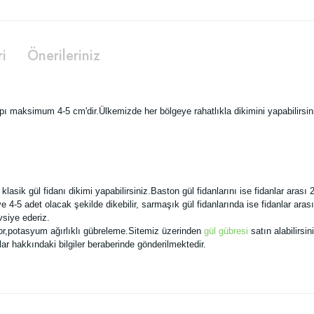
ri
Önerileriniz
pı maksimum 4-5 cm'dir.Ülkemizde her bölgeye rahatlıkla dikimini yapabilirsin
ik gül fidanı dikimi yapabilirsiniz.Baston gül fidanlarını ise fidanlar arası 2
ye 4-5 adet olacak şekilde dikebilir, sarmaşık gül fidanlarında ise fidanlar aras
vsiye ederiz.
or,potasyum ağırlıklı gübreleme.
Sitemiz
üzerinden
gül gübresi
satın alabilirsin
ar hakkındaki bilgiler beraberinde gönderilmektedir.
 yetersiz gördüğünüz noktaları öneri formunu kullanarak tarafımıza iletebilirsiniz