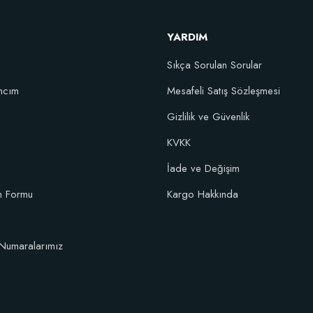
107,89 TL
YARDIM
Sıkça Sorulan Sorular
Sepete Ekle
ncım
Mesafeli Satış Sözleşmesi
10 fidan için)
Gizlilik ve Güvenlik
KVKK
İade ve Değişim
im Formu
Kargo Hakkında
Numaralarımız