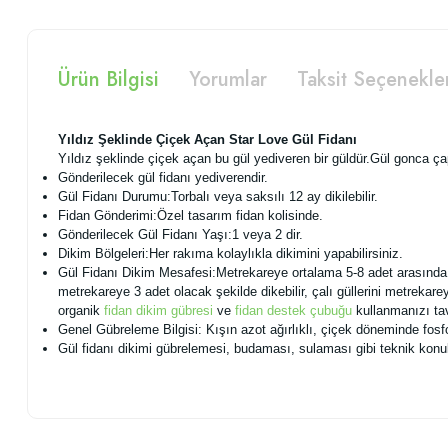
Ürün Bilgisi
Yorumlar
Taksit Seçenekle
Yıldız Şeklinde Çiçek Açan Star Love Gül Fidanı
Yıldız şeklinde çiçek açan bu gül yediveren bir güldür.Gül gonca ça
Gönderilecek gül fidanı yediverendir.
Gül Fidanı Durumu:Torbalı veya saksılı 12 ay dikilebilir.
Fidan Gönderimi:Özel tasarım fidan kolisinde.
Gönderilecek Gül Fidanı Yaşı:1 veya 2 dir.
Dikim Bölgeleri:Her rakıma kolaylıkla dikimini yapabilirsiniz.
Gül Fidanı Dikim Mesafesi:Metrekareye ortalama 5-8 adet arasında klas
metrekareye 3 adet olacak şekilde dikebilir, çalı güllerini metrekare
organik
fidan dikim gübresi
ve
fidan destek çubuğu
kullanmanızı ta
Genel Gübreleme Bilgisi: Kışın azot ağırlıklı, çiçek döneminde fosf
Gül fidanı dikimi gübrelemesi, budaması, sulaması gibi teknik konul
Bu ürünün fiyat bilgisi, resim, ürün açıklamalarında ve diğer konularda
Görüş ve önerileriniz için teşekkür ederiz.