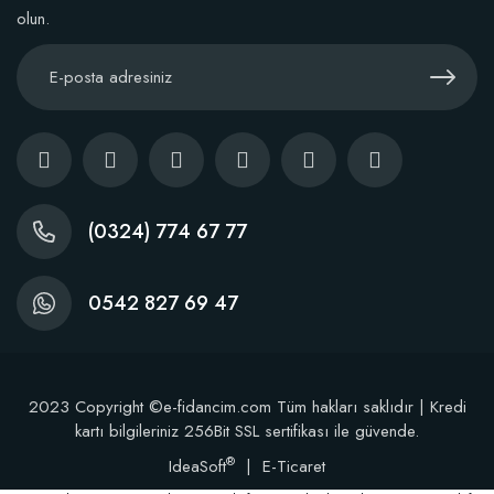
Sepete Ekle
olun.
(0324) 774 67 77
TÜKENDI
0542 827 69 47
2023 Copyright ©e-fidancim.com Tüm hakları saklıdır | Kredi
kartı bilgileriniz 256Bit SSL sertifikası ile güvende.
®
IdeaSoft
|
E-Ticaret
Özel Gül Gelişimi ve Gonca Çapı Artıran Gübre (10 Fidan İçin)