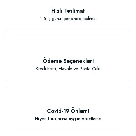
Hızlı Teslimat
1-5 iş günü içerisinde teslimat
Elastik Meyve Fidanı Bağlama İpi (10 Fidan İçin )
26,89 TL
Ödeme Seçenekleri
Sepete Ekle
Kredi Kartı, Havale ve Posta Çeki
Covid-19 Önlemi
Hijyen kurallarına uygun paketleme