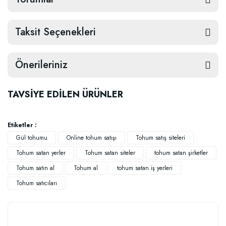
Taksit Seçenekleri
Önerileriniz
TAVSİYE EDİLEN ÜRÜNLER
Etiketler :
Gül tohumu
Online tohum satışı
Tohum satış siteleri
Tohum satan yerler
Tohum satan siteler
tohum satan şirketler
Tohum satın al
Tohum al
tohum satan iş yerleri
Tohum satıcıları