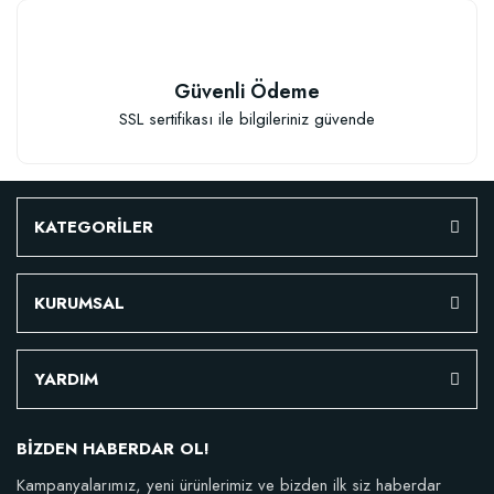
Güvenli Ödeme
SSL sertifikası ile bilgileriniz güvende
KATEGORİLER
KURUMSAL
Özel Karışım Fidan Tutma Yüzdesini Arttıran Organik Dikim Gübresi (10 fida
YARDIM
106,81 TL
BİZDEN HABERDAR OL!
Kampanyalarımız, yeni ürünlerimiz ve bizden ilk siz haberdar