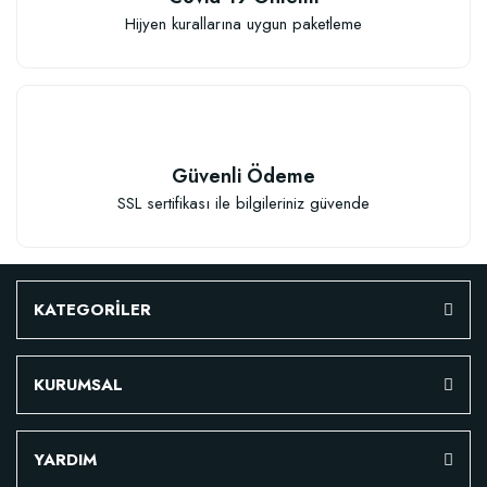
Hijyen kurallarına uygun paketleme
Güvenli Ödeme
SSL sertifikası ile bilgileriniz güvende
KATEGORİLER
KURUMSAL
YARDIM
Özel Karışım Fidan Tutma Yüzdesini Arttıran Organik Dikim Gübresi (10 fida