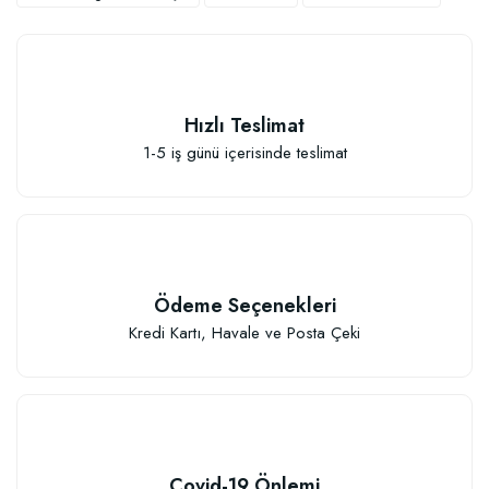
Hızlı Teslimat
1-5 iş günü içerisinde teslimat
Elastik Meyve Fidanı Bağlama İpi (10 Fidan İçin )
26,89 TL
Ödeme Seçenekleri
Kredi Kartı, Havale ve Posta Çeki
Sepete Ekle
Covid-19 Önlemi