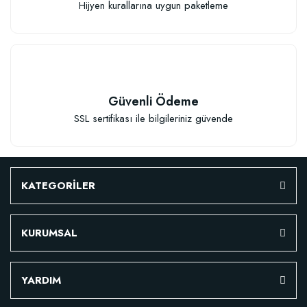
Hijyen kurallarına uygun paketleme
Güvenli Ödeme
SSL sertifikası ile bilgileriniz güvende
KATEGORİLER
KURUMSAL
Özel Karışım Fidan Tutma Yüzdesini Arttıran Organik Dikim Gübresi (10 fida
YARDIM