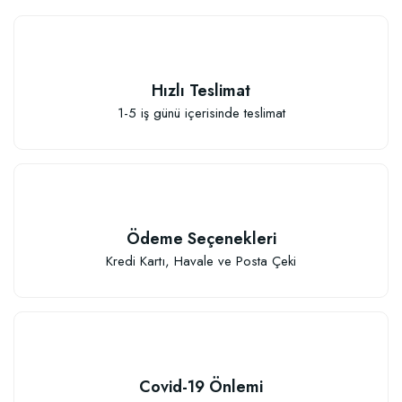
Hızlı Teslimat
1-5 iş günü içerisinde teslimat
Elastik Meyve Fidanı Bağlama İpi (10 Fidan İçin )
26,89 TL
Ödeme Seçenekleri
Sepete Ekle
Kredi Kartı, Havale ve Posta Çeki
Covid-19 Önlemi