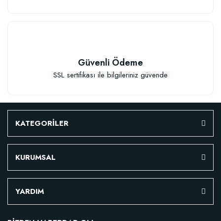
Güvenli Ödeme
SSL sertifikası ile bilgileriniz güvende
KATEGORİLER
KURUMSAL
Özel Karışım Fidan Tutma Yüzdesini Arttıran Organik Dikim Gübresi (10 fida
YARDIM
106,81 TL