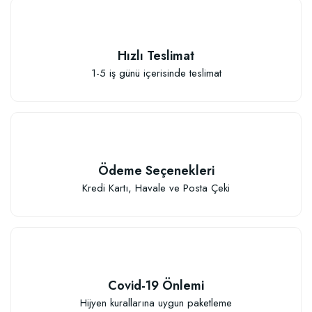
Hızlı Teslimat
1-5 iş günü içerisinde teslimat
Elastik Meyve Fidanı Bağlama İpi (10 Fidan İçin )
26,89 TL
Ödeme Seçenekleri
Sepete Ekle
Kredi Kartı, Havale ve Posta Çeki
Covid-19 Önlemi
Hijyen kurallarına uygun paketleme