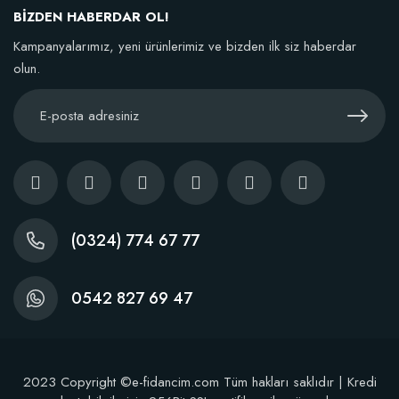
Sepete Ekle
BİZDEN HABERDAR OL!
Kampanyalarımız, yeni ürünlerimiz ve bizden ilk siz haberdar
olun.
TÜKENDI
(0324) 774 67 77
0542 827 69 47
2023 Copyright ©e-fidancim.com Tüm hakları saklıdır | Kredi
Özel Gül Gelişimi ve Gonca Çapı Artıran Gübre (10 Fidan İçin)