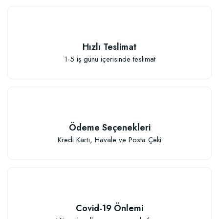
Elastik Meyve Fidanı Bağlama İpi (10 Fidan İçin )
Hızlı Teslimat
1-5 iş günü içerisinde teslimat
26,89 TL
Sepete Ekle
Ödeme Seçenekleri
Kredi Kartı, Havale ve Posta Çeki
Covid-19 Önlemi