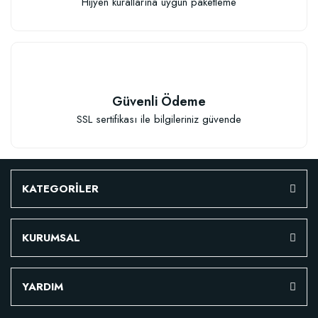
Hijyen kurallarına uygun paketleme
Güvenli Ödeme
SSL sertifikası ile bilgileriniz güvende
KATEGORİLER
Özel Karışım Fidan Tutma Yüzdesini Arttıran Organik Dikim Gübresi (10 fida
KURUMSAL
106,81 TL
YARDIM