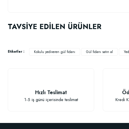
Bu ürünün fiyat bilgisi, resim, ürün açıklamalarında ve diğer konularda
Görüş ve önerileriniz için teşekkür ederiz.
TAVSİYE EDİLEN ÜRÜNLER
Ürün resmi kalitesiz, bozuk veya görüntülenemiyor.
Ürün açıklamasında eksik bilgiler bulunuyor.
Ürün bilgilerinde hatalar bulunuyor.
Etiketler :
Kokulu yediveren gül fidanı
Gül fidanı satın al
Yed
Ürün fiyatı diğer sitelerden daha pahalı.
Bu ürüne benzer farklı alternatifler olmalı.
Hızlı Teslimat
Öd
1-5 iş günü içerisinde teslimat
Kredi K