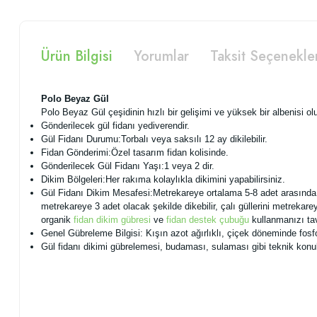
Ürün Bilgisi
Yorumlar
Taksit Seçenekle
Polo Beyaz Gül
Polo Beyaz Gül çeşidinin hızlı bir gelişimi ve yüksek bir albenisi olu
Gönderilecek gül fidanı yediverendir.
Gül Fidanı Durumu:Torbalı veya saksılı 12 ay dikilebilir.
Fidan Gönderimi:Özel tasarım fidan kolisinde.
Gönderilecek Gül Fidanı Yaşı:1 veya 2 dir.
Dikim Bölgeleri:Her rakıma kolaylıkla dikimini yapabilirsiniz.
Gül Fidanı Dikim Mesafesi:Metrekareye ortalama 5-8 adet arasında klas
metrekareye 3 adet olacak şekilde dikebilir, çalı güllerini metrekare
organik
fidan dikim gübresi
ve
fidan destek çubuğu
kullanmanızı ta
Genel Gübreleme Bilgisi: Kışın azot ağırlıklı, çiçek döneminde fos
Gül fidanı dikimi gübrelemesi, budaması, sulaması gibi teknik konul