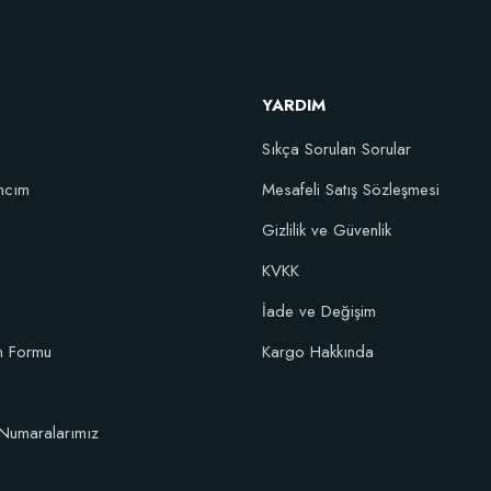
YARDIM
Sıkça Sorulan Sorular
ncım
Mesafeli Satış Sözleşmesi
Gizlilik ve Güvenlik
şım Fidan Tutma Yüzdesini Arttıran Organik Dikim Gübresi (10 fidan için)
KVKK
İade ve Değişim
106,81 TL
im Formu
Kargo Hakkında
Sepete Ekle
Numaralarımız