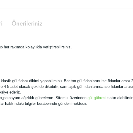
ri
Önerileriniz
p her rakımda kolaylıkla yetiştirebilirsiniz.
ik gül fidanı dikimi yapabilirsiniz.Baston gül fidanlarını ise fidanlar arası 2
ye 4-5 adet olacak şekilde dikebilir, sarmaşık gül fidanlarında ise fidanlar aras
vsiye ederiz.
for,potasyum ağırlıklı gübreleme. Sitemiz üzerinden
gül gübresi
satın alabilirsin
ar hakkındaki bilgiler beraberinde gönderilmektedir.