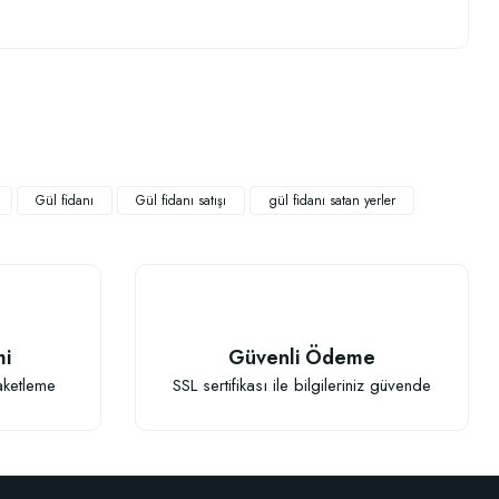
.
Gül fidanı
Gül fidanı satışı
gül fidanı satan yerler
mi
Güvenli Ödeme
aketleme
SSL sertifikası ile bilgileriniz güvende