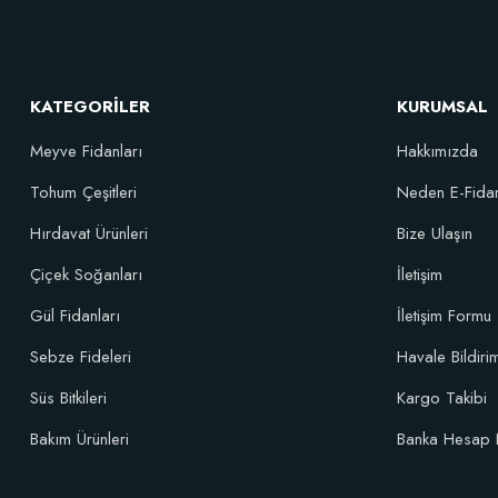
Elastik Meyve Fidanı Bağlama İpi (10 Fidan İçin )
26,89 TL
KATEGORİLER
KURUMSAL
Meyve Fidanları
Hakkımızda
Sepete Ekle
Tohum Çeşitleri
Neden E-Fida
Hırdavat Ürünleri
Bize Ulaşın
Özel Karı
Çiçek Soğanları
İletişim
Gül Fidanları
İletişim Formu
Sebze Fideleri
Havale Bildir
Süs Bitkileri
Kargo Takibi
Bakım Ürünleri
Banka Hesap 