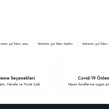
 yetersiz gördüğünüz noktaları öneri formunu kullanarak tarafımıza iletebilirsiniz
Bu ürüne ilk yorumu siz yapın!
Yorum Yaz
iveren gül fidanı satışı
Yediveren gül fidanı fiyatları
Yediveren gül fidanı
eme Seçenekleri
Covid-19 Önle
artı, Havale ve Posta Çeki
Hijyen kurallarına uygun p
Gönder