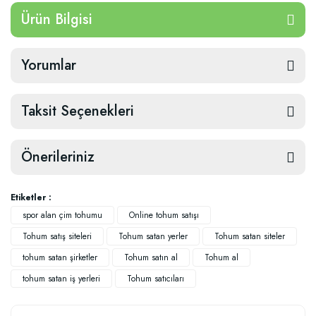
Ürün Bilgisi
Yorumlar
Taksit Seçenekleri
Önerileriniz
Etiketler :
spor alan çim tohumu
Online tohum satışı
Tohum satış siteleri
Tohum satan yerler
Tohum satan siteler
tohum satan şirketler
Tohum satın al
Tohum al
tohum satan iş yerleri
Tohum satıcıları