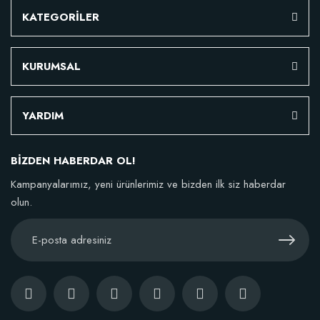
KATEGORİLER
Stokta Yok
Stokta Yok
KURUMSAL
YARDIM
TÜKENDI
BİZDEN HABERDAR OL!
Kampanyalarımız, yeni ürünlerimiz ve bizden ilk siz haberdar
olun.
Keçi Sütlü Yoğun Kokulu Sabun
13,17 TL
Stokta Yok