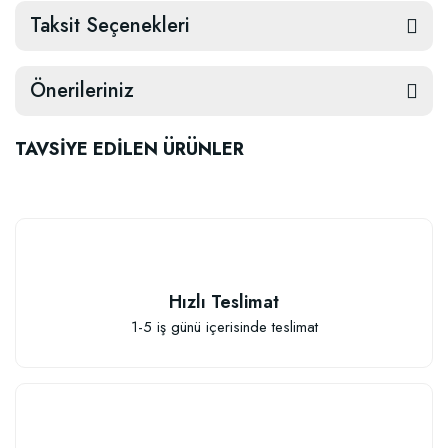
Taksit Seçenekleri
Önerileriniz
TAVSİYE EDİLEN ÜRÜNLER
TÜKENDI
TÜKENDI
Hızlı Teslimat
1-5 iş günü içerisinde teslimat
Yoğun Kokulu Kakaolu Sabun
Defne Özlü Yoğun Kokulu Sabun