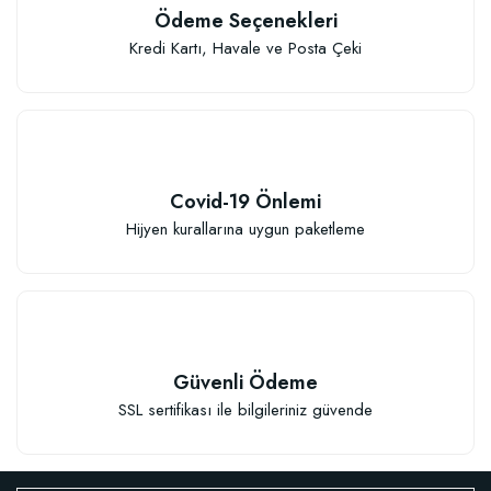
13,77 TL
Ödeme Seçenekleri
13,17 TL
Kredi Kartı, Havale ve Posta Çeki
Stokta Yok
Stokta Yok
Covid-19 Önlemi
Hijyen kurallarına uygun paketleme
TÜKENDI
TÜKENDI
Bal Yulaf Yoğun Kokulu Sabun
Güvenli Ödeme
Çörek Otlu Yoğun Kokulu Sabun
SSL sertifikası ile bilgileriniz güvende
13,17 TL
12,87 TL